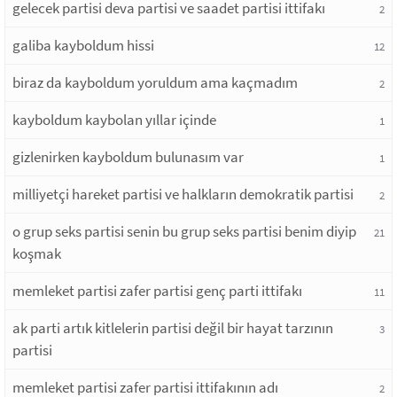
gelecek partisi deva partisi ve saadet partisi ittifakı
2
galiba kayboldum hissi
12
biraz da kayboldum yoruldum ama kaçmadım
2
kayboldum kaybolan yıllar içinde
1
gizlenirken kayboldum bulunasım var
1
milliyetçi hareket partisi ve halkların demokratik partisi
2
o grup seks partisi senin bu grup seks partisi benim diyip
21
koşmak
memleket partisi zafer partisi genç parti ittifakı
11
ak parti artık kitlelerin partisi değil bir hayat tarzının
3
partisi
memleket partisi zafer partisi ittifakının adı
2