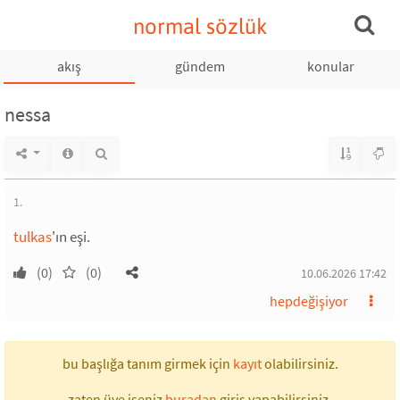
normal sözlük
akış
gündem
konular
nessa
1.
tulkas
'ın eşi.
(0)
(0)
10.06.2026 17:42
hepdeğişiyor
bu başlığa tanım girmek için
kayıt
olabilirsiniz.
zaten üye iseniz
buradan
giriş yapabilirsiniz.