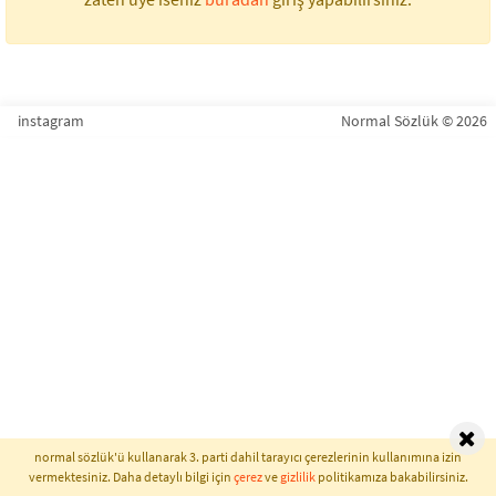
instagram
Normal Sözlük © 2026
normal sözlük'ü kullanarak 3. parti dahil tarayıcı çerezlerinin kullanımına izin
vermektesiniz. Daha detaylı bilgi için
çerez
ve
gizlilik
politikamıza bakabilirsiniz.