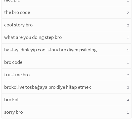
1
the bro code
2
cool story bro
2
what are you doing step bro
1
hastayı dinleyip cool story bro diyen psikolog
1
bro code
1
trust me bro
2
brokoli ve tosbağaya bro diye hitap etmek
3
bro koli
4
sorry bro
1