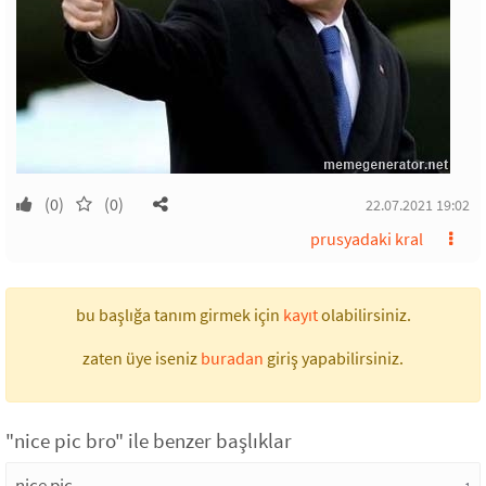
(0)
(0)
22.07.2021 19:02
prusyadaki kral
bu başlığa tanım girmek için
kayıt
olabilirsiniz.
zaten üye iseniz
buradan
giriş yapabilirsiniz.
"nice pic bro" ile benzer başlıklar
nice pic