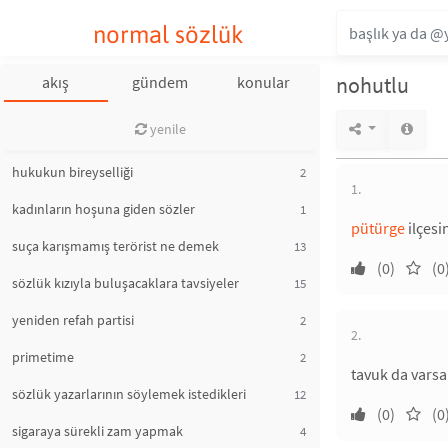
normal sözlük
nohutlu
akış
gündem
konular
yenile
hukukun bireyselliği
2
1.
kadınların hoşuna giden sözler
1
pütürge
ilçesi
suça karışmamış terörist ne demek
13
(0)
(0
sözlük kızıyla buluşacaklara tavsiyeler
15
yeniden refah partisi
2
2.
primetime
2
tavuk da varsa
sözlük yazarlarının söylemek istedikleri
12
(0)
(0
sigaraya sürekli zam yapmak
4