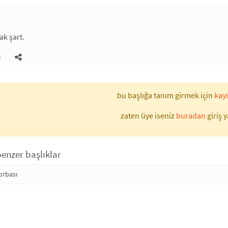
k şart.
)
bu başlığa tanım girmek için
kayı
zaten üye iseniz
buradan
giriş y
benzer başlıklar
orbası