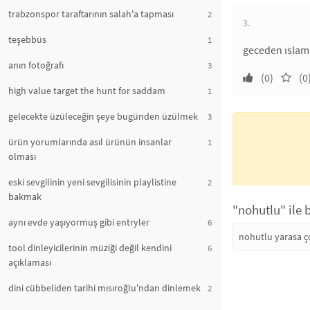
trabzonspor taraftarının salah'a tapması
2
3.
teşebbüs
1
geceden ıslama
anın fotoğrafı
3
(0)
(0
high value target the hunt for saddam
1
gelecekte üzüleceğin şeye bugünden üzülmek
3
ürün yorumlarında asıl ürünün insanlar
1
olması
eski sevgilinin yeni sevgilisinin playlistine
2
bakmak
"nohutlu" ile 
aynı evde yaşıyormuş gibi entryler
6
nohutlu yarasa ç
tool dinleyicilerinin müziği değil kendini
6
açıklaması
dini cübbeliden tarihi mısıroğlu'ndan dinlemek
2