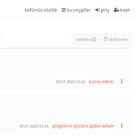
küfürsüz sözlük
turunçgiller
giriş
kayıt
sıralama
sayfa sonu
kuzey ülkesi
05.07.2025 01:33
gölgelerin gücüne giden adam
05.07.2025 01:34