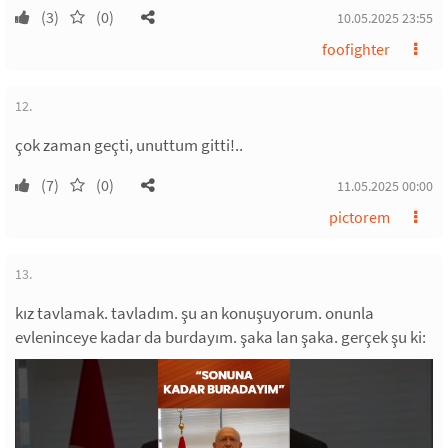
(3)
(0)
10.05.2025 23:55
foofighter
12.
çok zaman geçti, unuttum gitti!..
(7)
(0)
11.05.2025 00:00
pictorem
13.
kız tavlamak. tavladım. şu an konuşuyorum. onunla
evleninceye kadar da burdayım. şaka lan şaka. gerçek şu ki: