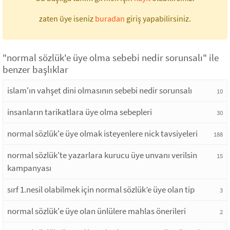
zaten üye iseniz
buradan
giriş yapabilirsiniz.
"normal sözlük'e üye olma sebebi nedir sorunsalı" ile
benzer başlıklar
islam'ın vahşet dini olmasının sebebi nedir sorunsalı
10
insanların tarikatlara üye olma sebepleri
30
normal sözlük'e üye olmak isteyenlere nick tavsiyeleri
188
normal sözlük'te yazarlara kurucu üye unvanı verilsin
15
kampanyası
sırf 1.nesil olabilmek için normal sözlük’e üye olan tip
3
normal sözlük'e üye olan ünlülere mahlas önerileri
2