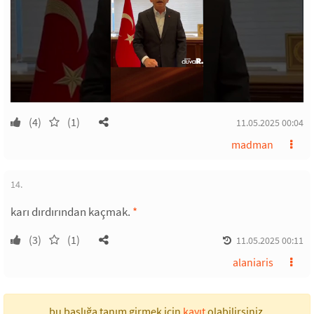
(4)
(1)
11.05.2025 00:04
madman
14.
karı dırdırından kaçmak.
*
(3)
(1)
11.05.2025 00:11
alaniaris
bu başlığa tanım girmek için
kayıt
olabilirsiniz.