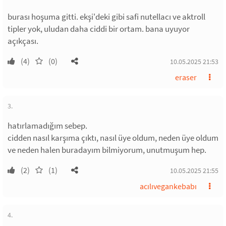
burası hoşuma gitti. ekşi'deki gibi safi nutellacı ve aktroll
tipler yok, uludan daha ciddi bir ortam. bana uyuyor
açıkçası.
(4)
(0)
10.05.2025 21:53
eraser
3.
hatırlamadığım sebep.
cidden nasıl karşıma çıktı, nasıl üye oldum, neden üye oldum
ve neden halen buradayım bilmiyorum, unutmuşum hep.
(2)
(1)
10.05.2025 21:55
acılıvegankebabı
4.