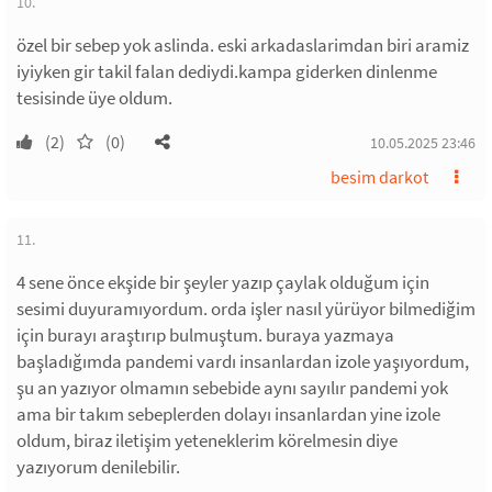
10.
özel bir sebep yok aslinda. eski arkadaslarimdan biri aramiz
iyiyken gir takil falan dediydi.kampa giderken dinlenme
tesisinde üye oldum.
(2)
(0)
10.05.2025 23:46
besim darkot
11.
4 sene önce ekşide bir şeyler yazıp çaylak olduğum için
sesimi duyuramıyordum. orda işler nasıl yürüyor bilmediğim
için burayı araştırıp bulmuştum. buraya yazmaya
başladığımda pandemi vardı insanlardan izole yaşıyordum,
şu an yazıyor olmamın sebebide aynı sayılır pandemi yok
ama bir takım sebeplerden dolayı insanlardan yine izole
oldum, biraz iletişim yeteneklerim körelmesin diye
yazıyorum denilebilir.