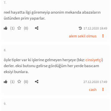
7.
reel hayatta ilgi göremeyip anonim mekanda abazaların
üstünden prim yaparlar.
(1)
(0)
17.12.2020 18:49
alem sekil olmus
8.
öyle tipler var ki işlerine gelmeyen herşeye (bkz:
cinsiyetçi
)
derler. eksi butonu gelirse gördüğüm her yerde basıcam
eksiyi bunlara.
(1)
(0)
27.12.2020 17:49
cash
9.