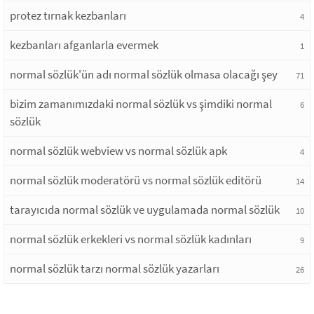
protez tırnak kezbanları
4
kezbanları afganlarla evermek
1
normal sözlük'ün adı normal sözlük olmasa olacağı şey
71
bizim zamanımızdaki normal sözlük vs şimdiki normal
6
sözlük
normal sözlük webview vs normal sözlük apk
4
normal sözlük moderatörü vs normal sözlük editörü
14
tarayıcıda normal sözlük ve uygulamada normal sözlük
10
normal sözlük erkekleri vs normal sözlük kadınları
9
normal sözlük tarzı normal sözlük yazarları
26