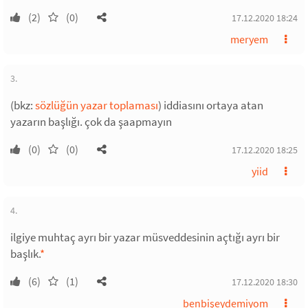
(2)
(0)
17.12.2020 18:24
meryem
3.
(bkz:
sözlüğün yazar toplaması
) iddiasını ortaya atan
yazarın başlığı. çok da şaapmayın
(0)
(0)
17.12.2020 18:25
yiid
4.
ilgiye muhtaç ayrı bir yazar müsveddesinin açtığı ayrı bir
başlık.
*
(6)
(1)
17.12.2020 18:30
benbişeydemiyom