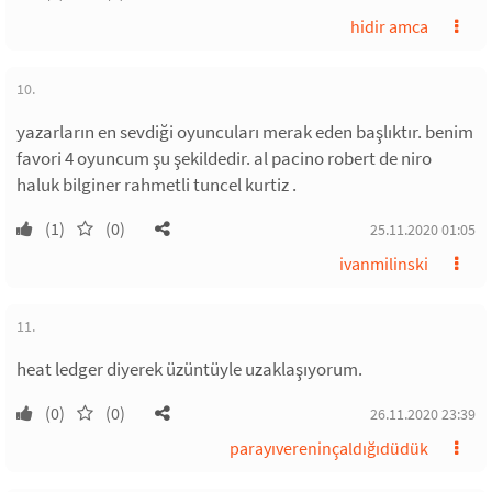
hidir amca
10.
yazarların en sevdiği oyuncuları merak eden başlıktır. benim
favori 4 oyuncum şu şekildedir. al pacino robert de niro
haluk bilginer rahmetli tuncel kurtiz .
(1)
(0)
25.11.2020 01:05
ivanmilinski
11.
heat ledger diyerek üzüntüyle uzaklaşıyorum.
(0)
(0)
26.11.2020 23:39
parayıvereninçaldığıdüdük