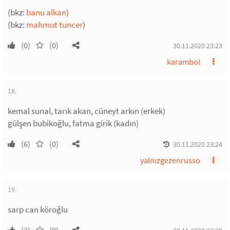
(bkz:
banu alkan
)
(bkz:
mahmut tuncer
)
(0)
(0)
30.11.2020 23:23
karambol
18.
kemal sunal, tarık akan, cüneyt arkın (erkek)
gülşen bubikoğlu, fatma girik (kadın)
(6)
(0)
30.11.2020 23:24
yalnızgezenrusso
19.
sarp can köroğlu