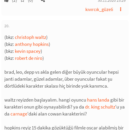
(2)
(0)
30.11.2020 23:29
kıvırcık_güzeli
20.
(bkz:
christoph waltz
)
(bkz:
anthony hopkins
)
(bkz:
kevin spacey
)
(bkz:
robert de niro
)
brad, leo, depp vs akla gelen diğer büyük oyuncular hepsi
janti adamlar, güzel adamlar, über oyuncular fakat şu
dörtlüdeki karakter skalası hiç birinde yok kanımca.
waltz reyizden başlayalım. hangi oyuncu
hans landa
gibi bir
karakteri onun gibi oynayabilirdi? ya da
dr. king schultz
'u ya
da
carnage
'daki alan cowan karakterini?
hopkins reyiz 15 dakika gözüktüğü filmle oscar alabilmiş bir