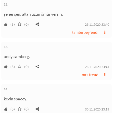
12.
şener şen. allah uzun ömür versin.
(3)
(0)
26.11.2020 23:40
tambirbeyfendi
13.
andy samberg.
(3)
(0)
26.11.2020 23:41
mrs freud
14.
kevin spacey.
(0)
(0)
30.11.2020 23:19