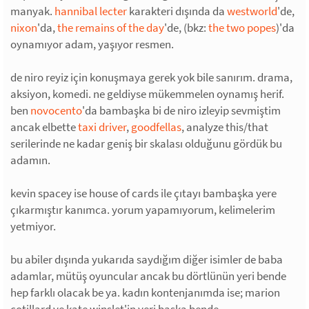
manyak.
hannibal lecter
karakteri dışında da
westworld
'de,
nixon
'da,
the remains of the day
'de, (bkz:
the two popes
)'da
oynamıyor adam, yaşıyor resmen.
de niro reyiz için konuşmaya gerek yok bile sanırım. drama,
aksiyon, komedi. ne geldiyse mükemmelen oynamış herif.
ben
novocento
'da bambaşka bi de niro izleyip sevmiştim
ancak elbette
taxi driver
,
goodfellas
, analyze this/that
serilerinde ne kadar geniş bir skalası olduğunu gördük bu
adamın.
kevin spacey ise house of cards ile çıtayı bambaşka yere
çıkarmıştır kanımca. yorum yapamıyorum, kelimelerim
yetmiyor.
bu abiler dışında yukarıda saydığım diğer isimler de baba
adamlar, mütüş oyuncular ancak bu dörtlünün yeri bende
hep farklı olacak be ya. kadın kontenjanımda ise; marion