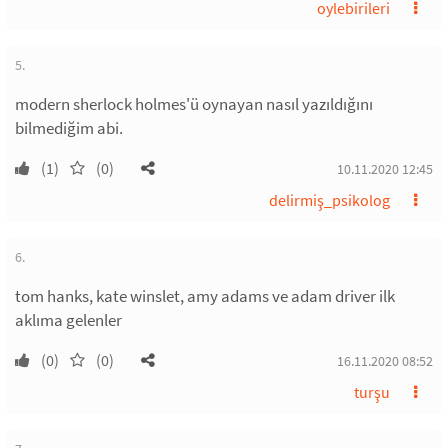
oylebirileri
5.
modern sherlock holmes'ü oynayan nasıl yazıldığını
bilmediğim abi.
(1)
(0)
10.11.2020 12:45
delirmiş_psikolog
6.
tom hanks, kate winslet, amy adams ve adam driver ilk
aklıma gelenler
(0)
(0)
16.11.2020 08:52
turşu