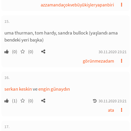
azzamandaçokvebüyükişleryapanbiri
15.
uma thurman, tom hardy, sandra bullock (yaşlandı ama
bendeki yeri başka)
(0)
(0)
30.11.2020 23:21
görünmezadam
16.
serkan keskin
ve
engin günaydın
(1)
(0)
30.11.2020 23:21
ata
17.