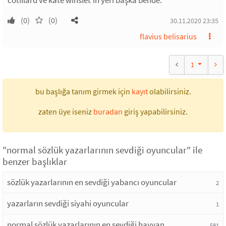
cotillard ve kate winslet'in yeri başka bende.
(0)
(0)
30.11.2020 23:35
flavius belisarius
1
bu başlığa tanım girmek için
kayıt
olabilirsiniz.
zaten üye iseniz
buradan
giriş yapabilirsiniz.
"normal sözlük yazarlarının sevdiği oyuncular" ile
benzer başlıklar
sözlük yazarlarının en sevdiği yabancı oyuncular
2
yazarların sevdiği siyahi oyuncular
1
normal sözlük yazarlarının en sevdiği hayvan
581