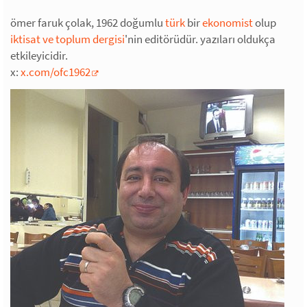
ömer faruk çolak, 1962 doğumlu
türk
bir
ekonomist
olup
iktisat ve toplum dergisi
'nin editörüdür. yazıları oldukça
etkileyicidir.
x:
x.com/ofc1962