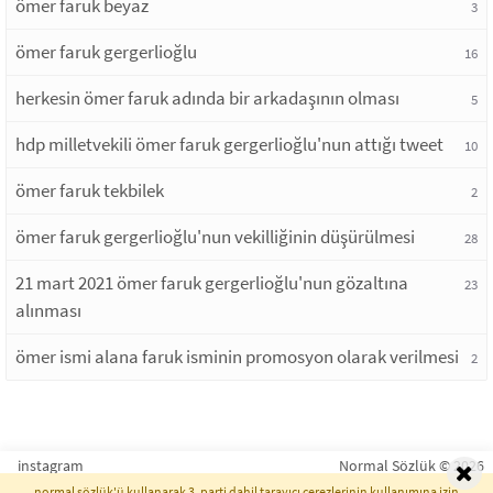
ömer faruk beyaz
3
ömer faruk gergerlioğlu
16
herkesin ömer faruk adında bir arkadaşının olması
5
hdp milletvekili ömer faruk gergerlioğlu'nun attığı tweet
10
ömer faruk tekbilek
2
ömer faruk gergerlioğlu'nun vekilliğinin düşürülmesi
28
21 mart 2021 ömer faruk gergerlioğlu'nun gözaltına
23
alınması
ömer ismi alana faruk isminin promosyon olarak verilmesi
2
instagram
Normal Sözlük © 2026
normal sözlük'ü kullanarak 3. parti dahil tarayıcı çerezlerinin kullanımına izin