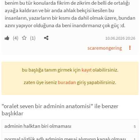
benim bu tür konularda fikrim de zikrim de belli de ortalığı
ayağa kaldıran ve bir anda ahlak bekçisi kesilen bu
insanların, yazarların bir kısmı da dahil olmak üzere, bundan
azını yapıyor olduğuna da beni inandırmanız çok güç :d.
(4)
(1)
10.06.2026 20:26
scaremongering
bu başlığa tanım girmek için
kayıt
olabilirsiniz.
zaten üye iseniz
buradan
giriş yapabilirsiniz.
"oralet seven bir adminin anatomisi" ile benzer
başlıklar
adminin halktan biri olmaması
5
normal sözlük adlı adminin mesaj alımının kapalı olması
1