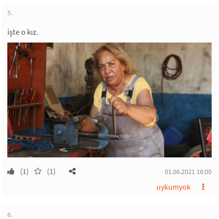
5.
işte o kız.
(1)
(1)
01.06.2021 16:00
uykumyok
6.