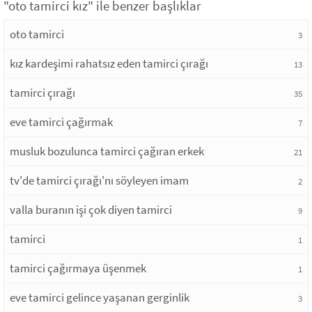
"oto tamirci kız" ile benzer başlıklar
oto tamirci
3
kız kardeşimi rahatsız eden tamirci çırağı
13
tamirci çırağı
35
eve tamirci çağırmak
7
musluk bozulunca tamirci çağıran erkek
21
tv'de tamirci çırağı'nı söyleyen imam
2
valla buranın işi çok diyen tamirci
9
tamirci
1
tamirci çağırmaya üşenmek
1
eve tamirci gelince yaşanan gerginlik
3