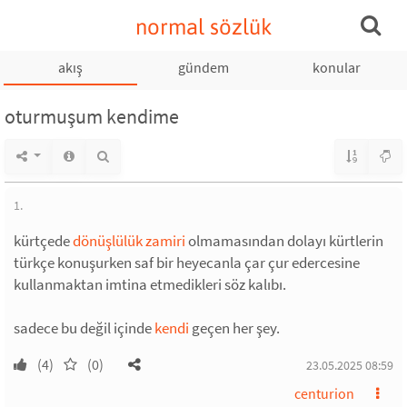
normal sözlük
akış
gündem
konular
oturmuşum kendime
1.
kürtçede
dönüşlülük zamiri
olmamasından dolayı kürtlerin
türkçe konuşurken saf bir heyecanla çar çur edercesine
kullanmaktan imtina etmedikleri söz kalıbı.
sadece bu değil içinde
kendi
geçen her şey.
(4)
(0)
23.05.2025 08:59
centurion