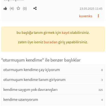
(4)
(0)
23.05.2025 11:45
kuvenks
bu başlığa tanım girmek için
kayıt
olabilirsiniz.
zaten üye iseniz
buradan
giriş yapabilirsiniz.
"oturmuşum kendime" ile benzer başlıklar
oturmuşum kendime çay içiyorum
8
oturmuşum kendime tanım giriyorum
3
kendime saygım yok davranışları
325
kendime uzanıyorum
4