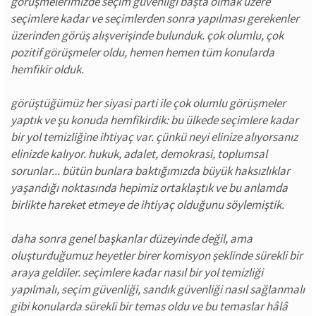
görüşmelerimizde seçim güvenliği başta olmak üzere
seçimlere kadar ve seçimlerden sonra yapılması gerekenler
üzerinden görüş alışverişinde bulunduk. çok olumlu, çok
pozitif görüşmeler oldu, hemen hemen tüm konularda
hemfikir olduk.
görüştüğümüz her siyasi parti ile çok olumlu görüşmeler
yaptık ve şu konuda hemfikirdik: bu ülkede seçimlere kadar
bir yol temizliğine ihtiyaç var. çünkü neyi elinize alıyorsanız
elinizde kalıyor. hukuk, adalet, demokrasi, toplumsal
sorunlar... bütün bunlara baktığımızda büyük haksızlıklar
yaşandığı noktasında hepimiz ortaklaştık ve bu anlamda
birlikte hareket etmeye de ihtiyaç olduğunu söylemiştik.
daha sonra genel başkanlar düzeyinde değil, ama
oluşturduğumuz heyetler birer komisyon şeklinde sürekli bir
araya geldiler. seçimlere kadar nasıl bir yol temizliği
yapılmalı, seçim güvenliği, sandık güvenliği nasıl sağlanmalı
gibi konularda sürekli bir temas oldu ve bu temaslar hâlâ