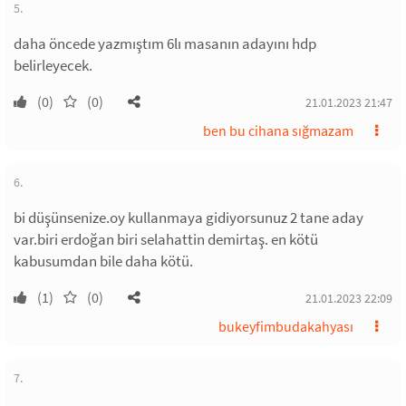
5.
daha öncede yazmıştım 6lı masanın adayını hdp
belirleyecek.
(0)
(0)
21.01.2023 21:47
ben bu cihana sığmazam
6.
bi düşünsenize.oy kullanmaya gidiyorsunuz 2 tane aday
var.biri erdoğan biri selahattin demirtaş. en kötü
kabusumdan bile daha kötü.
(1)
(0)
21.01.2023 22:09
bukeyfimbudakahyası
7.