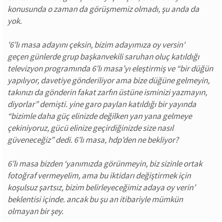
konusunda o zaman da görüşmemiz olmadı, şu anda da
yok.
'6’lı masa adayını çeksin, bizim adayımıza oy versin'
geçen günlerde grup başkanvekili saruhan oluç katıldığı
televizyon programında 6’lı masa’yı eleştirmiş ve “bir düğün
yapılıyor, davetiye gönderiliyor ama bize düğüne gelmeyin,
takınızı da gönderin fakat zarfın üstüne isminizi yazmayın,
diyorlar” demişti. yine garo paylan katıldığı bir yayında
“bizimle daha güç elinizde değilken yan yana gelmeye
çekiniyoruz, gücü elinize geçirdiğinizde size nasıl
güveneceğiz” dedi. 6’lı masa, hdp’den ne bekliyor?
6’lı masa bizden ‘yanımızda görünmeyin, biz sizinle ortak
fotoğraf vermeyelim, ama bu iktidarı değiştirmek için
koşulsuz şartsız, bizim belirleyeceğimiz adaya oy verin’
beklentisi içinde. ancak bu şu an itibariyle mümkün
olmayan bir şey.