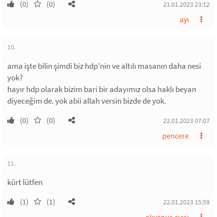
(0)
(0)
21.01.2023 23:12
ayı
10.
ama işte bilin şimdi biz hdp'nin ve altılı masanın daha nesi
yok?
hayır hdp olarak bizim bari bir adayımız olsa haklı beyan
diyeceğim de. yok abii allah versin bizde de yok.
(0)
(0)
22.01.2023 07:07
pencere
11.
kürt lütfen
(1)
(1)
22.01.2023 15:59