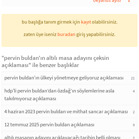
okyanus ayısı
bu başlığa tanım girmek için
kayıt
olabilirsiniz.
zaten üye iseniz
buradan
giriş yapabilirsiniz.
"pervin buldan'ın altılı masa adayını çeksin
açıklaması" ile benzer başlıklar
pervin buldan'ın ülkeyi yönetmeye geliyoruz açıklaması
21
hdp'li pervin buldan’dan özdağ’ın söylemlerine asla
4
takılmıyoruz açıklaması
4 haziran 2023 pervin buldan ve mithat sancar açıklaması
2
12 temmuz 2025 pervin buldan açıklaması
9
altılı masanın adayını açıklayacağı tarihin belli olması
2