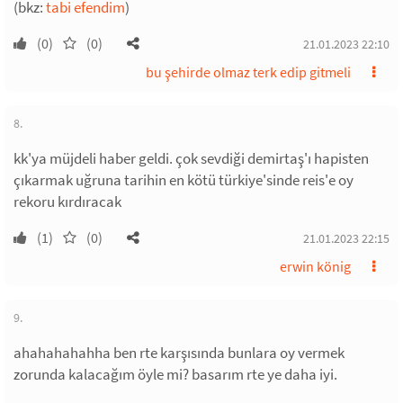
(bkz:
tabi efendim
)
(0)
(0)
21.01.2023 22:10
bu şehirde olmaz terk edip gitmeli
8.
kk'ya müjdeli haber geldi. çok sevdiği demirtaş'ı hapisten
çıkarmak uğruna tarihin en kötü türkiye'sinde reis'e oy
rekoru kırdıracak
(1)
(0)
21.01.2023 22:15
erwin könig
9.
ahahahahahha ben rte karşısında bunlara oy vermek
zorunda kalacağım öyle mi? basarım rte ye daha iyi.