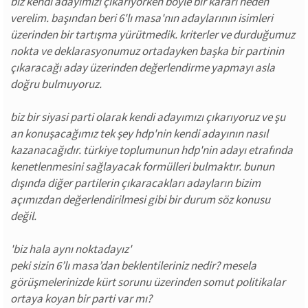
biz kendi adayımızı çıkarıyorken böyle bir kararı neden
verelim. başından beri 6'lı masa'nın adaylarının isimleri
üzerinden bir tartışma yürütmedik. kriterler ve durduğumuz
nokta ve deklarasyonumuz ortadayken başka bir partinin
çıkaracağı aday üzerinden değerlendirme yapmayı asla
doğru bulmuyoruz.
biz bir siyasi parti olarak kendi adayımızı çıkarıyoruz ve şu
an konuşacağımız tek şey hdp'nin kendi adayının nasıl
kazanacağıdır. türkiye toplumunun hdp'nin adayı etrafında
kenetlenmesini sağlayacak formülleri bulmaktır. bunun
dışında diğer partilerin çıkaracakları adayların bizim
açımızdan değerlendirilmesi gibi bir durum söz konusu
değil.
'biz hala aynı noktadayız'
peki sizin 6’lı masa’dan beklentileriniz nedir? mesela
görüşmelerinizde kürt sorunu üzerinden somut politikalar
ortaya koyan bir parti var mı?