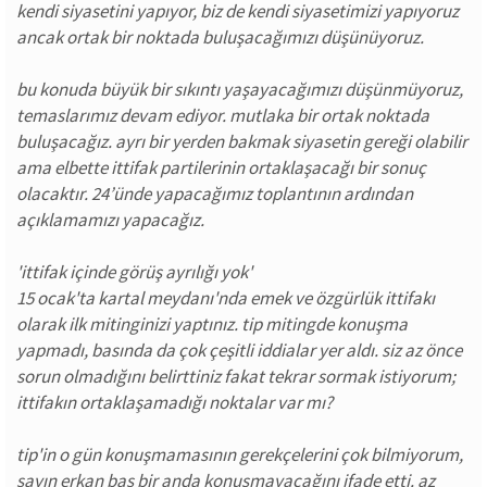
kendi siyasetini yapıyor, biz de kendi siyasetimizi yapıyoruz
ancak ortak bir noktada buluşacağımızı düşünüyoruz.
bu konuda büyük bir sıkıntı yaşayacağımızı düşünmüyoruz,
temaslarımız devam ediyor. mutlaka bir ortak noktada
buluşacağız. ayrı bir yerden bakmak siyasetin gereği olabilir
ama elbette ittifak partilerinin ortaklaşacağı bir sonuç
olacaktır. 24’ünde yapacağımız toplantının ardından
açıklamamızı yapacağız.
'ittifak içinde görüş ayrılığı yok'
15 ocak'ta kartal meydanı'nda emek ve özgürlük ittifakı
olarak ilk mitinginizi yaptınız. tip mitingde konuşma
yapmadı, basında da çok çeşitli iddialar yer aldı. siz az önce
sorun olmadığını belirttiniz fakat tekrar sormak istiyorum;
ittifakın ortaklaşamadığı noktalar var mı?
tip'in o gün konuşmamasının gerekçelerini çok bilmiyorum,
sayın erkan baş bir anda konuşmayacağını ifade etti. az