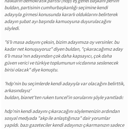
halkların demokratik partisi (hdp) eş genel başkanı pervin
buldan, partisinin cumhurbaşkanlığı seçimine kendi
adayıyla girmesi konusunda kararlı olduklarını belirterek
adayın şubat ayı başında kamuoyuna duyurulacağını
söyledi.
"6’lı masa adayını çeksin, bizim adayımıza oy versinler. bu
kadar net konuşuyoruz" diyen buldan, "çıkaracağımız aday
6’lı masa’nın adayından çok daha kapsayıcı, çok daha
güven verici ve türkiye toplumunun vicdanına seslenecek
birisi olacak" diye konuştu.
'hdp’nin bu seçimlerde kendi adayıyla var olacağını belirttik,
arkasındayız'
buldan, bianet'ten ruken tuncel'in sorularını şöyle yanıtladı:
hdp'nin kendi adayını çıkaracağını söylemenizin ardından
sosyal medyada "akp ile anlaştığınıza" dair yorumlar
yapıldı. bazı gazeteciler kendi adayınızı çıkarmanızın sadece