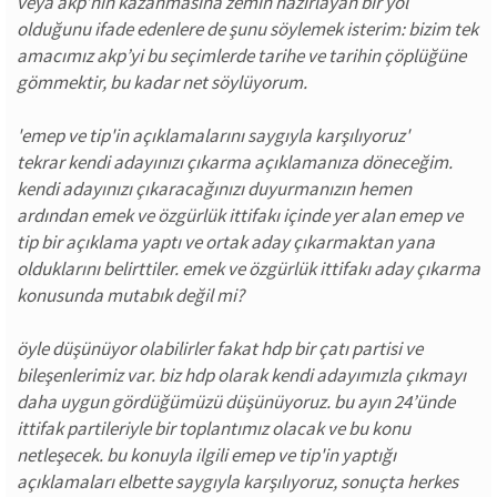
veya akp’nin kazanmasına zemin hazırlayan bir yol
olduğunu ifade edenlere de şunu söylemek isterim: bizim tek
amacımız akp’yi bu seçimlerde tarihe ve tarihin çöplüğüne
gömmektir, bu kadar net söylüyorum.
'emep ve tip'in açıklamalarını saygıyla karşılıyoruz'
tekrar kendi adayınızı çıkarma açıklamanıza döneceğim.
kendi adayınızı çıkaracağınızı duyurmanızın hemen
ardından emek ve özgürlük ittifakı içinde yer alan emep ve
tip bir açıklama yaptı ve ortak aday çıkarmaktan yana
olduklarını belirttiler. emek ve özgürlük ittifakı aday çıkarma
konusunda mutabık değil mi?
öyle düşünüyor olabilirler fakat hdp bir çatı partisi ve
bileşenlerimiz var. biz hdp olarak kendi adayımızla çıkmayı
daha uygun gördüğümüzü düşünüyoruz. bu ayın 24’ünde
ittifak partileriyle bir toplantımız olacak ve bu konu
netleşecek. bu konuyla ilgili emep ve tip'in yaptığı
açıklamaları elbette saygıyla karşılıyoruz, sonuçta herkes