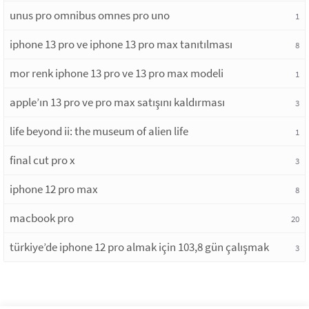
unus pro omnibus omnes pro uno
1
iphone 13 pro ve iphone 13 pro max tanıtılması
8
mor renk iphone 13 pro ve 13 pro max modeli
1
apple’ın 13 pro ve pro max satışını kaldırması
3
life beyond ii: the museum of alien life
1
final cut pro x
3
iphone 12 pro max
8
macbook pro
20
türkiye’de iphone 12 pro almak için 103,8 gün çalışmak
3