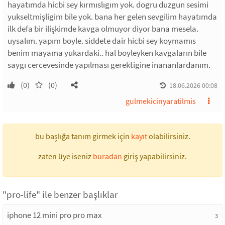
hayatımda hicbi sey kırmıslıgım yok. dogru duzgun sesimi
yukseltmişligim bile yok. bana her gelen sevgilim hayatımda
ilk defa bir ilişkimde kavga olmuyor diyor bana mesela.
uysalım. yapım boyle. siddete dair hicbi sey koymamıs
benim mayama yukardaki.. hal boyleyken kavgaların bile
saygı cercevesinde yapılması gerektigine inananlardanım.
(0)
(0)
18.06.2026 00:08
gulmekicinyaratilmis
bu başlığa tanım girmek için
kayıt
olabilirsiniz.
zaten üye iseniz
buradan
giriş yapabilirsiniz.
"pro-life" ile benzer başlıklar
iphone 12 mini pro pro max
3