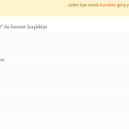
zaten üye iseniz
buradan
giriş y
o" ile benzer başlıklar
ski