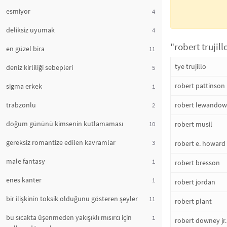
esmiyor
4
deliksiz uyumak
4
"robert trujill
en güzel bira
11
tye trujillo
deniz kirliliği sebepleri
5
robert pattinson
sigma erkek
1
trabzonlu
robert lewandow
2
doğum gününü kimsenin kutlamaması
10
robert musil
gereksiz romantize edilen kavramlar
3
robert e. howard
male fantasy
1
robert bresson
enes kanter
1
robert jordan
bir ilişkinin toksik olduğunu gösteren şeyler
11
robert plant
bu sıcakta üşenmeden yakışıklı mısırcı için
1
robert downey jr.