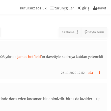
küfürsüz sözlük
turunçgiller
giriş
kayıt
sıralama
sayfa sonu
003 yılında
james hetfield
'ın davetiyle kadroya katılan yetenekli
ata
26.11.2020 12:52
rinde dans eden kocaman bir abimizdir. biraz da kızılderili tipi