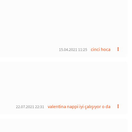
cinci hoca
15.04.2021 11:25
valentina nappi iyi çalışıyor o da
22.07.2021 22:31