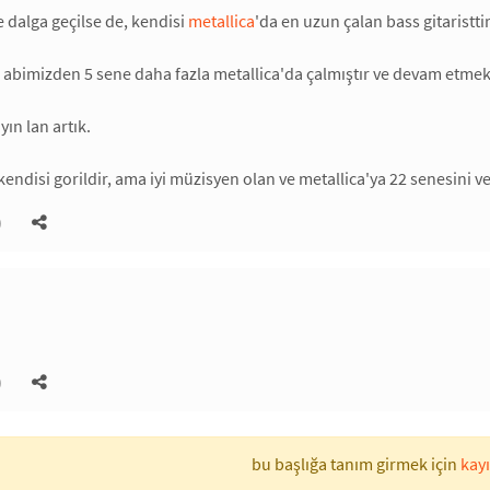
e dalga geçilse de, kendisi
metallica
'da en uzun çalan bass gitaristtir
abimizden 5 sene daha fazla metallica'da çalmıştır ve devam etmek
ın lan artık.
endisi gorildir, ama iyi müzisyen olan ve metallica'ya 22 senesini ver
)
)
bu başlığa tanım girmek için
kayı