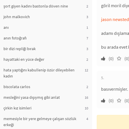
göril moril diy
şort giyen kadını bastonla döven nine
2
john malkovich
3
jason newsted
anı
1
adamı dışlamay
anın fotoğrafı
7
bu arada evet k
bir dizi repliği bırak
3
(0)
(0
hayattaki en yüce değer
2
hata yaptığını kabullenip özür dileyebilen
12
kadın
5.
biscolata carlos
2
basıvermişler.
mesleğini yasa dışıymış gibi anlat
16
(0)
(0
çirkin kız isimleri
10
memesiyle bir yere gelmeye çalışan sözlük
4
erkeği