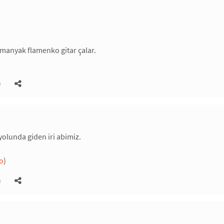
manyak flamenko gitar çalar.
)
yolunda giden iri abimiz.
lo
)
)