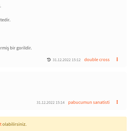
.
tedir.
miş bir gorildir.
double cross
31.12.2022 15:12
pabucumun sanatisti
31.12.2022 15:14
t
olabilirsiniz.