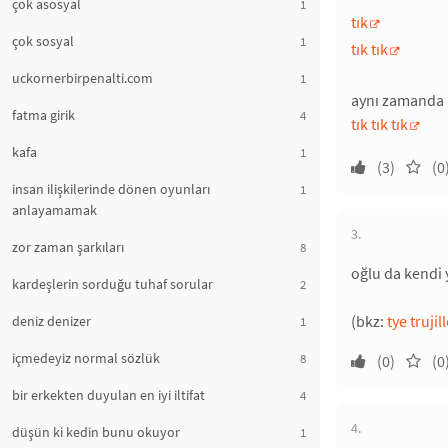
çok asosyal
1
tık
çok sosyal
1
tık tık
uckornerbirpenalti.com
1
aynı zamanda 
fatma girik
4
tık tık tık
kafa
1
(3)
(0
insan ilişkilerinde dönen oyunları
1
anlayamamak
3.
zor zaman şarkıları
8
oğlu da kendi 
kardeşlerin sorduğu tuhaf sorular
2
(bkz:
tye trujil
deniz denizer
1
içmedeyiz normal sözlük
8
(0)
(0
bir erkekten duyulan en iyi iltifat
4
4.
düşün ki kedin bunu okuyor
1