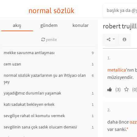
normal sözlük
robert trujil
akış
gündem
konular
yenile
mekke savunma antlaşması
9
1.
cem uzan
1
metallica
'nın 
normal sözlük yazarlarının şu an ihtiyacı olan
6
müzisyendir.
şey
(3)
(0
yaşadığımız durumları yaşamak
1
katı sadakat bekleyen erkek
1
2.
sevgiliye rahat ol komutu vermek
1
daha önce
ozz
sevgilinin sana çok sadık olucam demesi
1
var sanki.
*