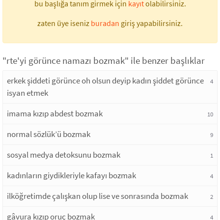
bu başlığa tanım girmek için
kayıt
olabilirsiniz.
zaten üye iseniz
buradan
giriş yapabilirsiniz.
"rte'yi görünce namazı bozmak" ile benzer başlıklar
erkek şiddeti görünce oh olsun deyip kadın şiddet görünce
4
isyan etmek
imama kızıp abdest bozmak
10
normal sözlük’ü bozmak
9
sosyal medya detoksunu bozmak
1
kadınların giydikleriyle kafayı bozmak
4
ilköğretimde çalışkan olup lise ve sonrasında bozmak
2
gâvura kızıp oruç bozmak
4