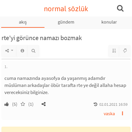
normal sözlük
akış
gündem
konular
rte'yi görünce namazı bozmak
1.
cuma namazında ayasofya da yaşanmış adamdır
müslüman arkadaşlar öbür tarafta rte ye değil allaha hesap
vereceksiniz bilginize.
(5)
(1)
02.01.2021 16:59
vaska