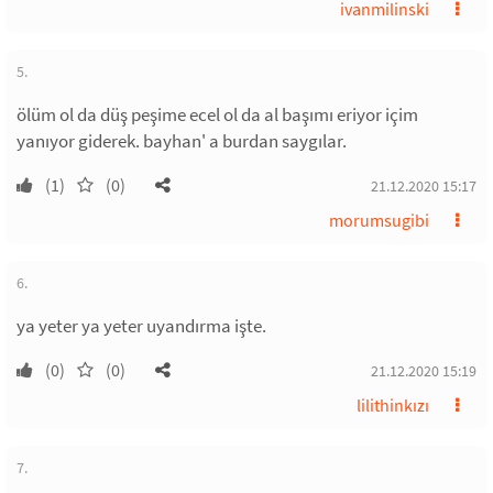
ivanmilinski
5.
ölüm ol da düş peşime ecel ol da al başımı eriyor içim
yanıyor giderek. bayhan' a burdan saygılar.
(1)
(0)
21.12.2020 15:17
morumsugibi
6.
ya yeter ya yeter uyandırma işte.
(0)
(0)
21.12.2020 15:19
lilithinkızı
7.