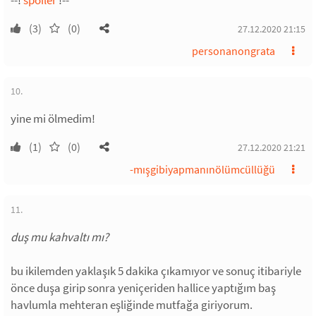
--!
spoiler
!--
(3)
(0)
27.12.2020 21:15
personanongrata
10.
yine mi ölmedim!
(1)
(0)
27.12.2020 21:21
-mışgibiyapmanınölümcüllüğü
11.
duş mu kahvaltı mı?
bu ikilemden yaklaşık 5 dakika çıkamıyor ve sonuç itibariyle
önce duşa girip sonra yeniçeriden hallice yaptığım baş
havlumla mehteran eşliğinde mutfağa giriyorum.