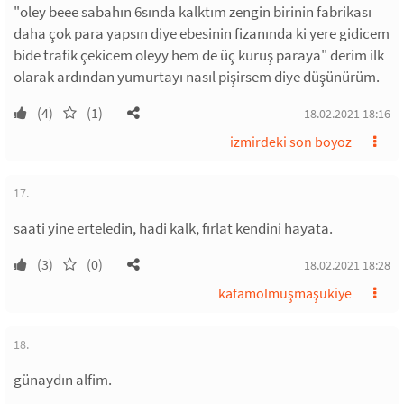
"oley beee sabahın 6sında kalktım zengin birinin fabrikası
daha çok para yapsın diye ebesinin fizanında ki yere gidicem
bide trafik çekicem oleyy hem de üç kuruş paraya" derim ilk
olarak ardından yumurtayı nasıl pişirsem diye düşünürüm.
(4)
(1)
18.02.2021 18:16
izmirdeki son boyoz
17.
saati yine erteledin, hadi kalk, fırlat kendini hayata.
(3)
(0)
18.02.2021 18:28
kafamolmuşmaşukiye
18.
günaydın alfim.