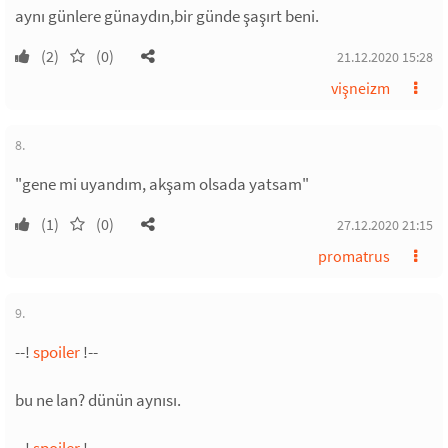
aynı günlere günaydın,bir günde şaşırt beni.
(2)
(0)
21.12.2020 15:28
vişneizm
8.
"gene mi uyandım, akşam olsada yatsam"
(1)
(0)
27.12.2020 21:15
promatrus
9.
--!
spoiler
!--
bu ne lan? dünün aynısı.