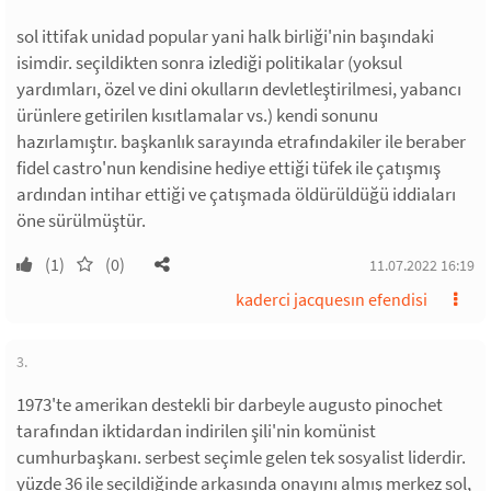
sol ittifak unidad popular yani halk birliği'nin başındaki
isimdir. seçildikten sonra izlediği politikalar (yoksul
yardımları, özel ve dini okulların devletleştirilmesi, yabancı
ürünlere getirilen kısıtlamalar vs.) kendi sonunu
hazırlamıştır. başkanlık sarayında etrafındakiler ile beraber
fidel castro'nun kendisine hediye ettiği tüfek ile çatışmış
ardından intihar ettiği ve çatışmada öldürüldüğü iddiaları
öne sürülmüştür.
(1)
(0)
11.07.2022 16:19
kaderci jacquesın efendisi
3.
1973'te amerikan destekli bir darbeyle augusto pinochet
tarafından iktidardan indirilen şili'nin komünist
cumhurbaşkanı. serbest seçimle gelen tek sosyalist liderdir.
yüzde 36 ile seçildiğinde arkasında onayını almış merkez sol,