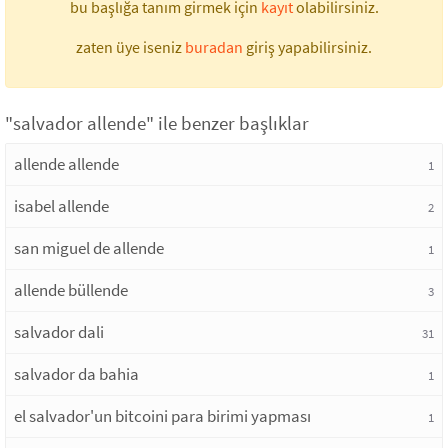
bu başlığa tanım girmek için
kayıt
olabilirsiniz.
zaten üye iseniz
buradan
giriş yapabilirsiniz.
"salvador allende" ile benzer başlıklar
allende allende
1
isabel allende
2
san miguel de allende
1
allende büllende
3
salvador dali
31
salvador da bahia
1
el salvador'un bitcoini para birimi yapması
1