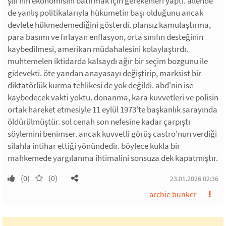
şili'nin ekonomisini batırmak için gerekenleri yaptı. allende
de yanlış politikalarıyla hükumetin başı olduğunu ancak
devlete hükmedemediğini gösterdi. plansız kamulaştırma,
para basımı ve fırlayan enflasyon, orta sınıfın desteğinin
kaybedilmesi, amerikan müdahalesini kolaylaştırdı.
muhtemelen iktidarda kalsaydı ağır bir seçim bozgunu ile
gidevekti. öte yandan anayasayı değiştirip, marksist bir
diktatörlük kurma tehlikesi de yok değildi. abd'nin ise
kaybedecek vakti yoktu. donanma, kara kuvvetleri ve polisin
ortak hareket etmesiyle 11 eylül 1973'te başkanlık sarayında
öldürülmüştür. sol cenah son nefesine kadar çarpıştı
söylemini benimser. ancak kuvvetli görüş castro'nun verdiği
silahla intihar ettiği yönündedir. böylece kukla bir
mahkemede yargılanma ihtimalini sonsuza dek kapatmıştır.
(0)
(0)
23.01.2026 02:36
archie bunker