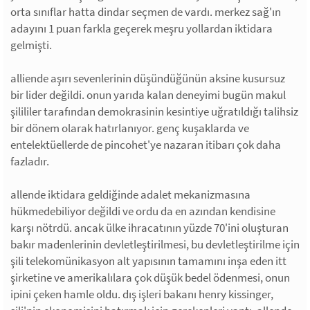
orta sınıflar hatta dindar seçmen de vardı. merkez sağ'ın
adayını 1 puan farkla geçerek meşru yollardan iktidara
gelmişti.
alliende aşırı sevenlerinin düşündüğünün aksine kusursuz
bir lider değildi. onun yarıda kalan deneyimi bugün makul
şilililer tarafından demokrasinin kesintiye uğratıldığı talihsiz
bir dönem olarak hatırlanıyor. genç kuşaklarda ve
entelektüellerde de pincohet'ye nazaran itibarı çok daha
fazladır.
allende iktidara geldiğinde adalet mekanizmasına
hükmedebiliyor değildi ve ordu da en azından kendisine
karşı nötrdü. ancak ülke ihracatının yüzde 70'ini oluşturan
bakır madenlerinin devletleştirilmesi, bu devletleştirilme için
şili telekomünikasyon alt yapısının tamamını inşa eden itt
şirketine ve amerikalılara çok düşük bedel ödenmesi, onun
ipini çeken hamle oldu. dış işleri bakanı henry kissinger,