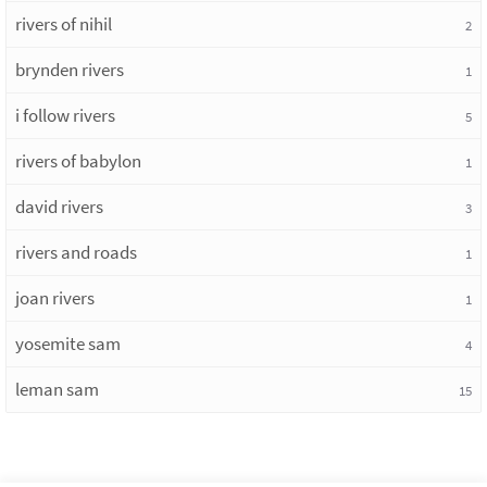
rivers of nihil
2
brynden rivers
1
i follow rivers
5
rivers of babylon
1
david rivers
3
rivers and roads
1
joan rivers
1
yosemite sam
4
leman sam
15