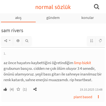
normal sözlük
akış
gündem
konular
sam rivers
1.
az önce hayatını kaybettiğini öğretindiğim
limp bizkit
grubunun basçısı. cidden ne çok ölüm oluyor 3 4 senedir,
önünü alamıyoruz. yeşil bass gitarı ile sahneye inanılmaz bir
renk katardı, sahne enerjisi muazzamdı. rip heartbeat.
(4)
(1)
19.10.2025 13:48
plant based