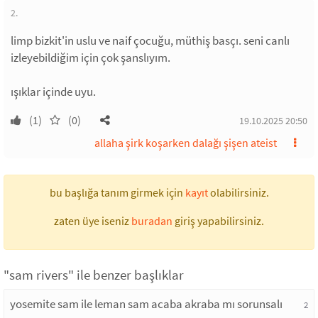
2.
limp bizkit'in uslu ve naif çocuğu, müthiş basçı. seni canlı
izleyebildiğim için çok şanslıyım.
ışıklar içinde uyu.
(1)
(0)
19.10.2025 20:50
allaha şirk koşarken dalağı şişen ateist
bu başlığa tanım girmek için
kayıt
olabilirsiniz.
zaten üye iseniz
buradan
giriş yapabilirsiniz.
"sam rivers" ile benzer başlıklar
yosemite sam ile leman sam acaba akraba mı sorunsalı
2