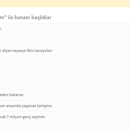
" ile benzer başlıklar
m
iyen teyzeye film tavsiyeleri
den batarsın
men arasında yaşanan tartışma
nacak 7 milyon genç seçmen