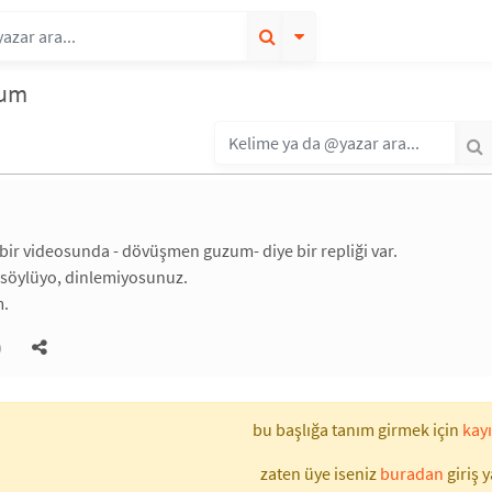
zum
bir videosunda - dövüşmen guzum- diye bir repliği var.
 söylüyo, dinlemiyosunuz.
.
)
bu başlığa tanım girmek için
kayı
zaten üye iseniz
buradan
giriş y