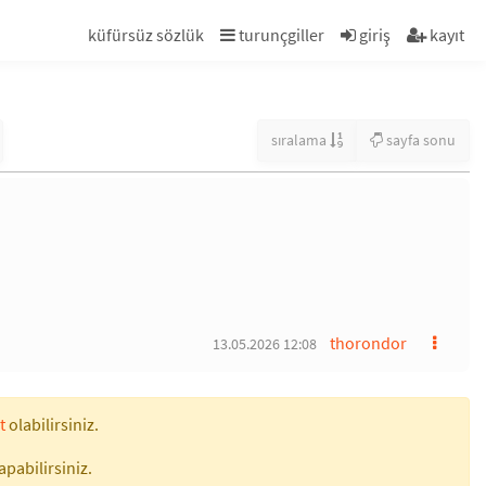
küfürsüz sözlük
turunçgiller
giriş
kayıt
sıralama
sayfa sonu
thorondor
13.05.2026 12:08
t
olabilirsiniz.
apabilirsiniz.