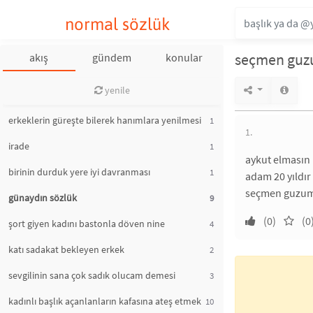
normal sözlük
seçmen gu
akış
gündem
konular
yenile
erkeklerin güreşte bilerek hanımlara yenilmesi
1
1.
irade
1
aykut elmasın 
birinin durduk yere iyi davranması
1
adam 20 yıldır
seçmen guzum
günaydın sözlük
9
(0)
(0
şort giyen kadını bastonla döven nine
4
katı sadakat bekleyen erkek
2
sevgilinin sana çok sadık olucam demesi
3
kadınlı başlık açanlanların kafasına ateş etmek
10