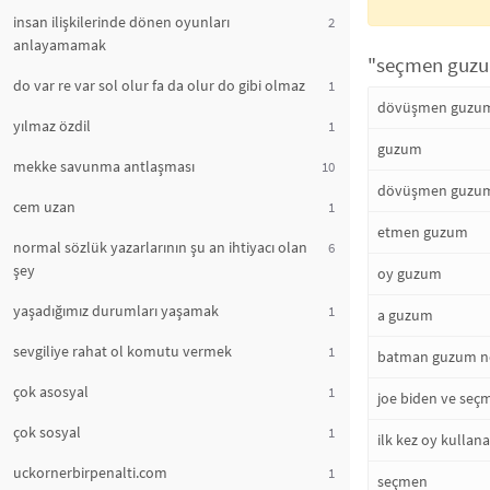
insan ilişkilerinde dönen oyunları
2
anlayamamak
"seçmen guzum
do var re var sol olur fa da olur do gibi olmaz
1
dövüşmen guzu
yılmaz özdil
1
guzum
mekke savunma antlaşması
10
dövüşmen guzum d
cem uzan
1
etmen guzum
normal sözlük yazarlarının şu an ihtiyacı olan
6
şey
oy guzum
yaşadığımız durumları yaşamak
1
a guzum
sevgiliye rahat ol komutu vermek
1
batman guzum ne
çok asosyal
1
joe biden ve seç
çok sosyal
1
ilk kez oy kulla
uckornerbirpenalti.com
1
seçmen