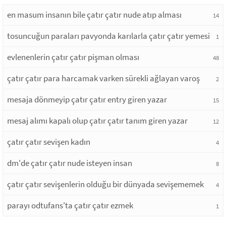
en masum insanın bile çatır çatır nude atıp alması
14
tosuncuğun paraları pavyonda karılarla çatır çatır yemesi
1
evlenenlerin çatır çatır pişman olması
48
çatır çatır para harcamak varken sürekli ağlayan varoş
2
mesaja dönmeyip çatır çatır entry giren yazar
15
mesaj alımı kapalı olup çatır çatır tanım giren yazar
12
çatır çatır sevişen kadın
4
dm'de çatır çatır nude isteyen insan
8
çatır çatır sevişenlerin olduğu bir dünyada sevişememek
4
parayı odtufans'ta çatır çatır ezmek
1