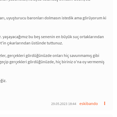
aları, uyuşturucu baronları dolmasın istedik ama görüyorum ki
r. yaşayacağımız bu beş senenin en büyük suç ortaklarından
et'in çıkarlarından üstünde tuttunuz.
sizler, gerçekleri gördüğünüzde onları hiç savunmamış gibi
r geçip gerçekleri gördüğünüzde, hiç biriniz o'na oy vermemiş
ğiz.
eskibando
29.05.2023 18:44