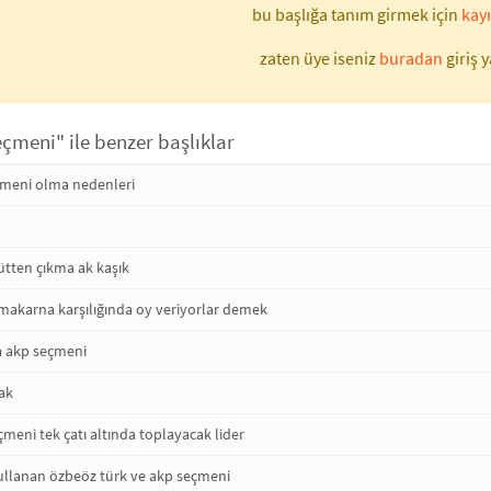
bu başlığa tanım girmek için
kayı
zaten üye iseniz
buradan
giriş y
eçmeni" ile benzer başlıklar
eçmeni olma nedenleri
ütten çıkma ak kaşık
 makarna karşılığında oy veriyorlar demek
ca akp seçmeni
ak
eçmeni tek çatı altında toplayacak lider
kullanan özbeöz türk ve akp seçmeni