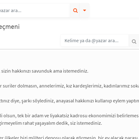
seçmeni
k sizin hakkınızı savunduk ama istemediniz.
r suriler dolmasın, annelerimiz, kız kardeşlerimiz, kadınlarımız sok
attınız diye, şarkı söylediniz, anayasal hakkınızı kullanıp eylem yap
i olsun, tek bir adam ve liyakatsiz kadrosu ekonomimizi belirlemesi
girmeyelim rahat yaşayalım dedik, siz istemediniz.
r ülkeler bizi mülteci deposu olarak görmesin, bir ev alacak parası