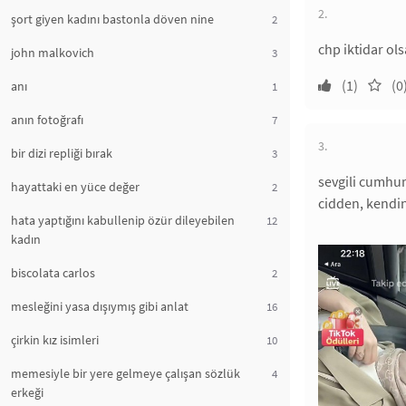
2.
şort giyen kadını bastonla döven nine
2
chp iktidar ol
john malkovich
3
(1)
(0
anı
1
anın fotoğrafı
7
3.
bir dizi repliği bırak
3
sevgili cumhur
hayattaki en yüce değer
2
cidden, kendin
hata yaptığını kabullenip özür dileyebilen
12
kadın
biscolata carlos
2
mesleğini yasa dışıymış gibi anlat
16
çirkin kız isimleri
10
memesiyle bir yere gelmeye çalışan sözlük
4
erkeği