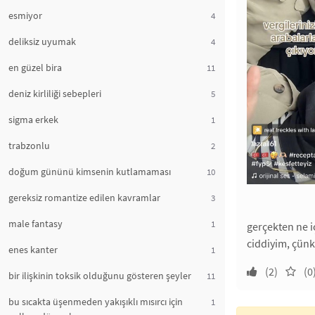
esmiyor
4
deliksiz uyumak
4
en güzel bira
11
deniz kirliliği sebepleri
5
sigma erkek
1
trabzonlu
2
doğum gününü kimsenin kutlamaması
10
gereksiz romantize edilen kavramlar
3
male fantasy
1
gerçekten ne i
ciddiyim, çünk
enes kanter
1
(2)
(0
bir ilişkinin toksik olduğunu gösteren şeyler
11
bu sıcakta üşenmeden yakışıklı mısırcı için
1