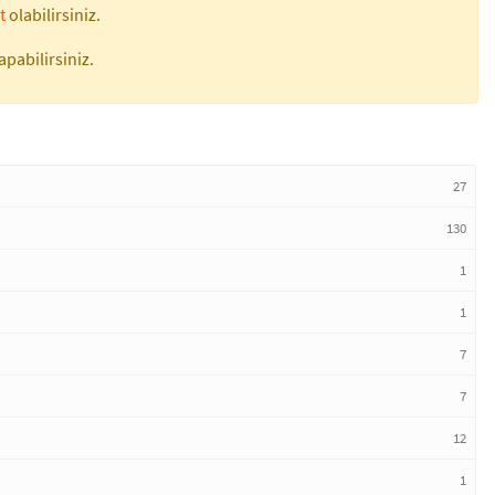
t
olabilirsiniz.
apabilirsiniz.
27
130
1
1
7
7
12
1