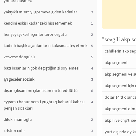
yollara düşmek
yakışıklı mısırcıyı görmeye giden kadınlar
3
kendini eskisi kadar zeki hissetmemek
1
her şeyi şekerli içenler terör örgütü
2
"sevgili akp s
kadınlı başlık açanlanların kafasına ateş etmek
5
cahillerin akp s
vesvese döngüsü
5
akp seçmeni
bazı insanların çok değiştiğimizi söylemesi
4
akp seçmeni ve s
iyi geceler sözlük
3
akp seçmeni için
dışarı çıksam mı çıkmasam mı tereddüttü
6
dolar 14 tl olun
eyyam-ı bahur nem-i yughraq kaharül kahr-u
4
perişan sıcakları
akp seçmeni olm
dilek imamoğlu
2
akp’li ve chp’li s
criston cole
3
yurt dışında oy 