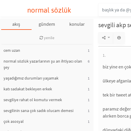
normal sözlük
sevgili akp 
akış
gündem
konular
yenile
cem uzan
1
1.
normal sözlük yazarlarının şu an ihtiyacı olan
6
biz yine en ço
şey
yaşadığımız durumları yaşamak
1
ülkeye afganla
katı sadakat bekleyen erkek
1
tek bir tweet 
sevgiliye rahat ol komutu vermek
1
paramız değerl
sevgilinin sana çok sadık olucam demesi
1
alırken borca 
çok asosyal
1
dünyadaki diğe