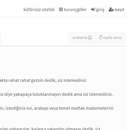
küfürsüz sözlük
turunçgiller
giriş
kayıt
sıralama
sayfa sonu
akta rahat rahat gezsin dedik, siz istemediniz
tınız diye yakapaça tutuklanmayın dedik ama siz istemediniz.
n, istediğiniz evi, arabayı veya temel mutfak malzemelerini
 olan yabancılar, kolayca vatandaş olmasın dedik, siz