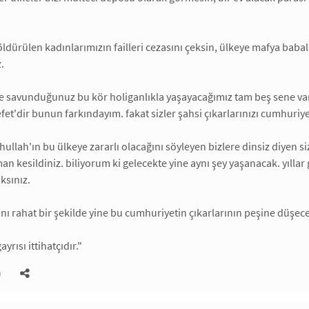
öldürülen kadınlarımızın failleri cezasını çeksin, ülkeye mafya bab
.
ye savunduğunuz bu kör holiganlıkla yaşayacağımız tam beş sene va
efet'dir bunun farkındayım. fakat sizler şahsi çıkarlarınızı cumhuriy
ullah'ın bu ülkeye zararlı olacağını söyleyen bizlere dinsiz diyen 
n kesildiniz. biliyorum ki gelecekte yine aynı şey yaşanacak. yılla
ksınız.
danı rahat bir şekilde yine bu cumhuriyetin çıkarlarının peşine düşece
rısı ittihatçıdır."
)