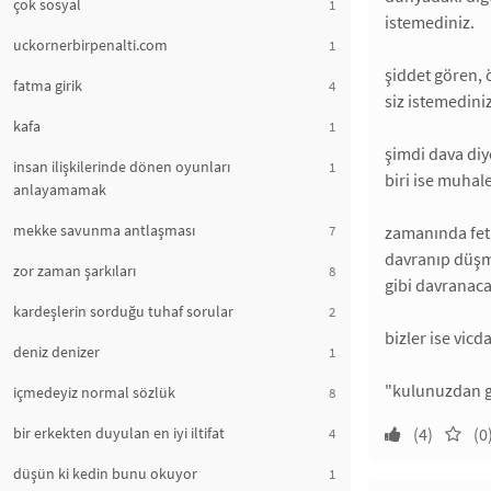
çok sosyal
1
istemediniz.
uckornerbirpenalti.com
1
şiddet gören, 
fatma girik
4
siz istemediniz
kafa
1
şimdi dava di
insan ilişkilerinde dönen oyunları
1
biri ise muhal
anlayamamak
mekke savunma antlaşması
7
zamanında feth
davranıp düşma
zor zaman şarkıları
8
gibi davranaca
kardeşlerin sorduğu tuhaf sorular
2
bizler ise vic
deniz denizer
1
"kulunuzdan gay
içmedeyiz normal sözlük
8
bir erkekten duyulan en iyi iltifat
(4)
(0
4
düşün ki kedin bunu okuyor
1