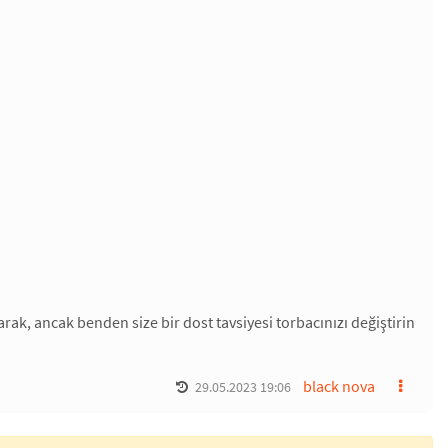
ak, ancak benden size bir dost tavsiyesi torbacınızı değiştirin
black nova
29.05.2023 19:06