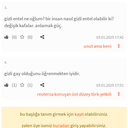
3.
gizli entel ne oğlum? bir insan nasıl gizli entel olabilir ki?
değişik kafalar. anlamak güç.
(0)
(0)
03.01.2025 17:42
unut ama beni
4.
gizli gay olduğunu öğrenmekten iyidir.
(1)
(1)
03.01.2025 17:51
reutersa konuşan üst düzey türk yetkili
bu başlığa tanım girmek için
kayıt
olabilirsiniz.
zaten üye iseniz
buradan
giriş yapabilirsiniz.