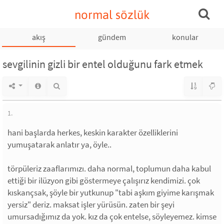
normal sözlük
akış
gündem
konular
sevgilinin gizli bir entel olduğunu fark etmek
1.
hani başlarda herkes, keskin karakter özelliklerini
yumuşatarak anlatır ya, öyle..
törpüleriz zaaflarımızı. daha normal, toplumun daha kabul
ettiği bir ilüzyon gibi göstermeye çalışırız kendimizi. çok
kıskançsak, şöyle bir yutkunup "tabi aşkım giyime karışmak
yersiz" deriz. maksat işler yürüsün. zaten bir şeyi
umursadığımız da yok. kız da çok entelse, söyleyemez. kimse