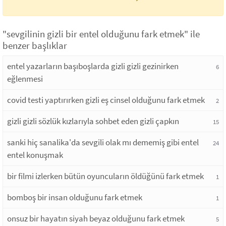
"sevgilinin gizli bir entel olduğunu fark etmek" ile
benzer başlıklar
entel yazarların başıboşlarda gizli gizli gezinirken
6
eğlenmesi
covid testi yaptırırken gizli eş cinsel olduğunu fark etmek
2
gizli gizli sözlük kızlarıyla sohbet eden gizli çapkın
15
sanki hiç sanalika'da sevgili olak mı dememiş gibi entel
24
entel konuşmak
bir filmi izlerken bütün oyuncuların öldüğünü fark etmek
1
bomboş bir insan olduğunu fark etmek
1
onsuz bir hayatın siyah beyaz olduğunu fark etmek
5