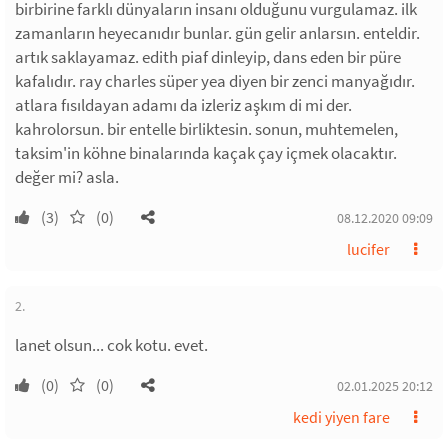
birbirine farklı dünyaların insanı olduğunu vurgulamaz. ilk
zamanların heyecanıdır bunlar. gün gelir anlarsın. enteldir.
artık saklayamaz. edith piaf dinleyip, dans eden bir püre
kafalıdır. ray charles süper yea diyen bir zenci manyağıdır.
atlara fısıldayan adamı da izleriz aşkım di mi der.
kahrolorsun. bir entelle birliktesin. sonun, muhtemelen,
taksim'in köhne binalarında kaçak çay içmek olacaktır.
değer mi? asla.
(3)
(0)
08.12.2020 09:09
lucifer
2.
lanet olsun... cok kotu. evet.
(0)
(0)
02.01.2025 20:12
kedi yiyen fare