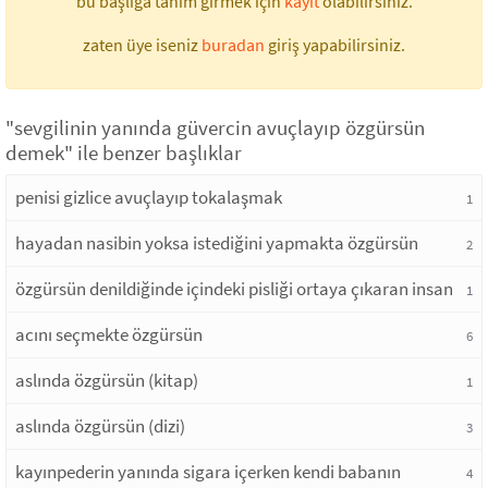
bu başlığa tanım girmek için
kayıt
olabilirsiniz.
zaten üye iseniz
buradan
giriş yapabilirsiniz.
"sevgilinin yanında güvercin avuçlayıp özgürsün
demek" ile benzer başlıklar
penisi gizlice avuçlayıp tokalaşmak
1
hayadan nasibin yoksa istediğini yapmakta özgürsün
2
özgürsün denildiğinde içindeki pisliği ortaya çıkaran insan
1
acını seçmekte özgürsün
6
aslında özgürsün (kitap)
1
aslında özgürsün (dizi)
3
kayınpederin yanında sigara içerken kendi babanın
4