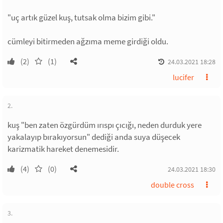
"uç artık güzel kuş, tutsak olma bizim gibi."
cümleyi bitirmeden ağzıma meme girdiği oldu.
(2)
(1)
24.03.2021 18:28
lucifer
2.
kuş "ben zaten özgürdüm ırıspı çıcığı, neden durduk yere
yakalayıp bırakıyorsun" dediği anda suya düşecek
karizmatik hareket denemesidir.
(4)
(0)
24.03.2021 18:30
double cross
3.