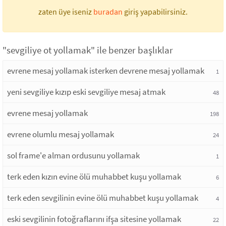
zaten üye iseniz
buradan
giriş yapabilirsiniz.
"sevgiliye ot yollamak" ile benzer başlıklar
evrene mesaj yollamak isterken devrene mesaj yollamak
1
yeni sevgiliye kızıp eski sevgiliye mesaj atmak
48
evrene mesaj yollamak
198
evrene olumlu mesaj yollamak
24
sol frame'e alman ordusunu yollamak
1
terk eden kızın evine ölü muhabbet kuşu yollamak
6
terk eden sevgilinin evine ölü muhabbet kuşu yollamak
4
eski sevgilinin fotoğraflarını ifşa sitesine yollamak
22