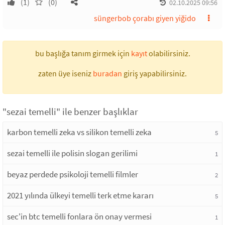
(1)
(0)
02.10.2025 09:56
süngerbob çorabı giyen yiğido
bu başlığa tanım girmek için
kayıt
olabilirsiniz.
zaten üye iseniz
buradan
giriş yapabilirsiniz.
"sezai temelli" ile benzer başlıklar
karbon temelli zeka vs silikon temelli zeka
5
sezai temelli ile polisin slogan gerilimi
1
beyaz perdede psikoloji temelli filmler
2
2021 yılında ülkeyi temelli terk etme kararı
5
sec'in btc temelli fonlara ön onay vermesi
1