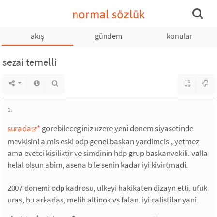
normal sözlük
akış
gündem
konular
sezai temelli
1.
surada
*
gorebileceginiz uzere yeni donem siyasetinde
mevkisini almis eski odp genel baskan yardimcisi, yetmez
ama evetci kisiliktir ve simdinin hdp grup baskanvekili. valla
helal olsun abim, asena bile senin kadar iyi kivirtmadi.
2007 donemi odp kadrosu, ulkeyi hakikaten dizayn etti. ufuk
uras, bu arkadas, melih altinok vs falan. iyi calistilar yani.