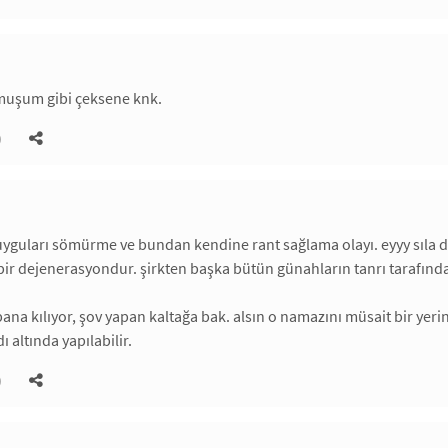
muşum gibi çeksene knk.
)
duyguları sömürme ve bundan kendine rant sağlama olayı. eyyy sıla 
bir dejenerasyondur. şirkten başka bütün günahların tanrı tarafından a
ana kılıyor, şov yapan kaltağa bak. alsın o namazını müsait bir yeri
dı altında yapılabilir.
)