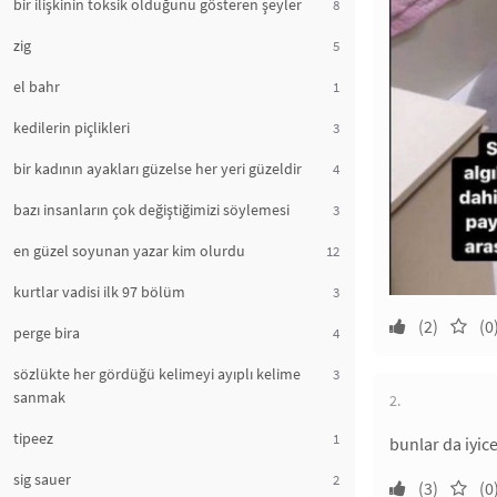
bir ilişkinin toksik olduğunu gösteren şeyler
8
zig
5
el bahr
1
kedilerin piçlikleri
3
bir kadının ayakları güzelse her yeri güzeldir
4
bazı insanların çok değiştiğimizi söylemesi
3
en güzel soyunan yazar kim olurdu
12
kurtlar vadisi ilk 97 bölüm
3
(2)
(0
perge bira
4
sözlükte her gördüğü kelimeyi ayıplı kelime
3
sanmak
2.
tipeez
1
bunlar da iyice
sig sauer
2
(3)
(0