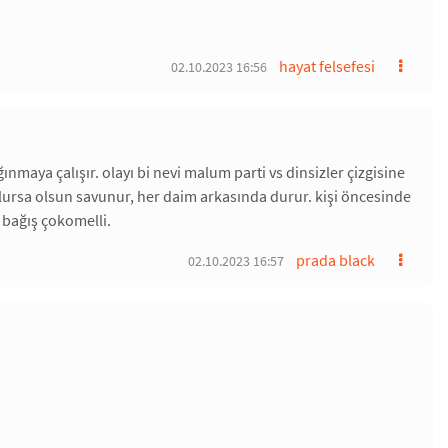
hayat felsefesi
02.10.2023 16:56
nmaya çalışır. olayı bi nevi malum parti vs dinsizler çizgisine
olursa olsun savunur, her daim arkasında durur. kişi öncesinde
, bağış çokomelli.
prada black
02.10.2023 16:57