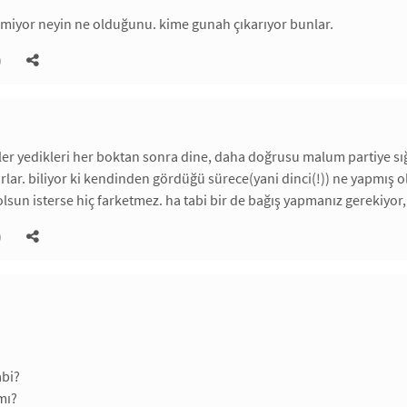
ilmiyor neyin ne olduğunu. kime gunah çıkarıyor bunlar.
)
eler yedikleri her boktan sonra dine, daha doğrusu malum partiye sığı
lar. biliyor ki kendinden gördüğü sürece(yani dinci(!)) ne yapmış 
 olsun isterse hiç farketmez. ha tabi bir de bağış yapmanız gerekiyor
)
abi?
mı?