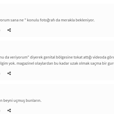
orum sana ne " konulu fotoğrafı da merakla bekleniyor.
)
nu da veriyorum" diyerek genital bölgesine tokat attığı videoda görd
ilgim yok. magazinel olaylardan bu kadar uzak olmak saçma bir guru
)
en beyni uçmuş bunların.
)