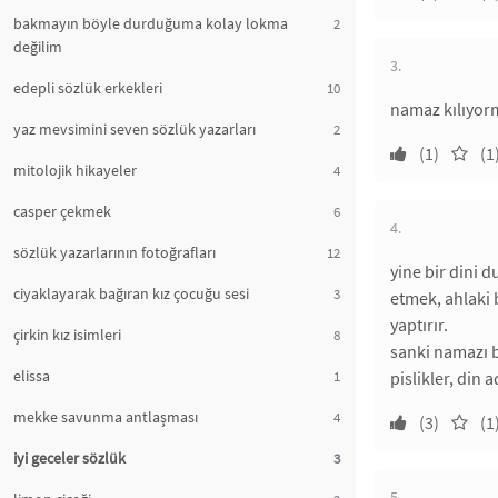
bakmayın böyle durduğuma kolay lokma
2
değilim
3.
edepli sözlük erkekleri
10
namaz kılıyor
yaz mevsimini seven sözlük yazarları
2
(1)
(1
mitolojik hikayeler
4
casper çekmek
6
4.
sözlük yazarlarının fotoğrafları
12
yine bir dini 
ciyaklayarak bağıran kız çocuğu sesi
3
etmek, ahlaki 
yaptırır.
çirkin kız isimleri
8
sanki namazı b
elissa
1
pislikler, din a
mekke savunma antlaşması
4
(3)
(1
iyi geceler sözlük
3
5.