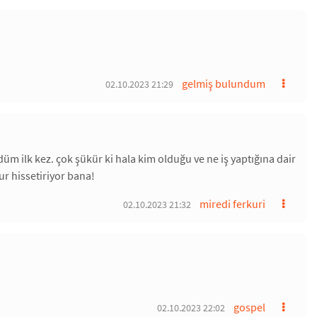
gelmiş bulundum
02.10.2023 21:29
üm ilk kez. çok şükür ki hala kim olduğu ve ne iş yaptığına dair
r hissetiriyor bana!
miredi ferkuri
02.10.2023 21:32
gospel
02.10.2023 22:02