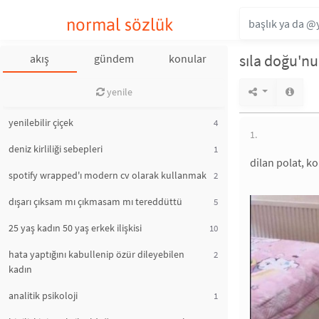
normal sözlük
sıla doğu'nu
akış
gündem
konular
yenile
yenilebilir çiçek
4
1.
deniz kirliliği sebepleri
1
dilan polat, k
spotify wrapped'ı modern cv olarak kullanmak
2
dışarı çıksam mı çıkmasam mı tereddüttü
5
25 yaş kadın 50 yaş erkek ilişkisi
10
hata yaptığını kabullenip özür dileyebilen
2
kadın
analitik psikoloji
1