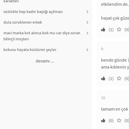
karakteri
etkilendim de.
sözlükte hep kadın başlığı açılması
3
hayat çok güze
dula sürüklenen erkek
3
(1)
(0
mavi marka kot alınca bok mu var diye soran
3
bilinçli müşteri
9.
kokusu hayata küstüren şeyler
5
bende günde 7
devamı ...
ama kıblenin 
(1)
(0
10.
tamam en çok 
(0)
(0