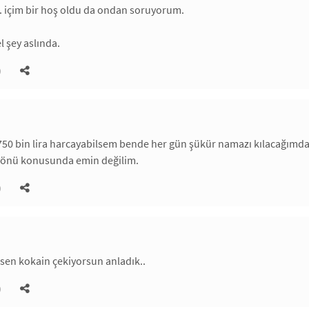
. içim bir hoş oldu da ondan soruyorum.
l şey aslında.
)
50 bin lira harcayabilsem bende her gün şükür namazı kılacağımd
yönü konusunda emin değilim.
)
sen kokain çekiyorsun anladık..
)