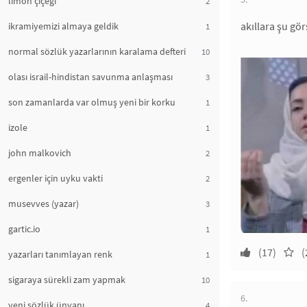
limon çiçeği
2
akıllara şu gör
ikramiyemizi almaya geldik
1
normal sözlük yazarlarının karalama defteri
10
olası israil-hindistan savunma anlaşması
3
son zamanlarda var olmuş yeni bir korku
1
izole
1
john malkovich
2
ergenler için uyku vakti
2
musevves (yazar)
3
gartic.io
1
(17)
(
yazarları tanımlayan renk
1
sigaraya sürekli zam yapmak
10
6.
yeni sözlük ünvanı
4