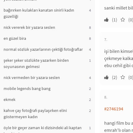
sanki millet b
bağırırken kulakları kanatan sinirli kadın
4
güzelliği
(1)
(0
nick vererek bir yazara seslen
8
en güzel bira
8
7.
normal sözlük yazarlarının çektiği fotoğraflar
4
işi bilen kims
çekmeye kalkar
şeker şeker sözlükte yazarken birden
1
ebu cehil gibi
soyunasının gelmesi
(2)
(0
nick vermeden bir yazara seslen
4
mobile legends bang bang
2
8.
ekmek
2
#2746194
kahve çay fotoğrafı paylaşırken elini
2
göstermeyen kadın
hangi film bu 
öyle bir geçer zaman ki dizisindeki ali kaptan
1
emrah'lı olan 