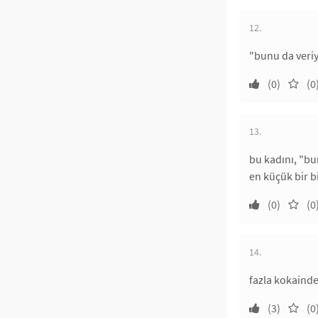
12.
"bunu da veriy
(0)
(0
13.
bu kadını, "bu
en küçük bir b
(0)
(0
14.
fazla kokaind
(3)
(0