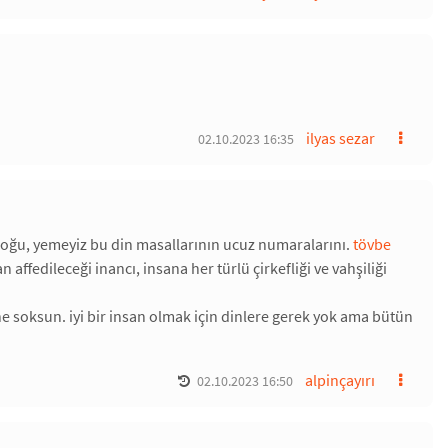
ilyas sezar
02.10.2023 16:35
doğu, yemeyiz bu din masallarının ucuz numaralarını.
tövbe
ffedileceği inancı, insana her türlü çirkefliği ve vahşiliği
ne soksun. iyi bir insan olmak için dinlere gerek yok ama bütün
alpinçayırı
02.10.2023 16:50