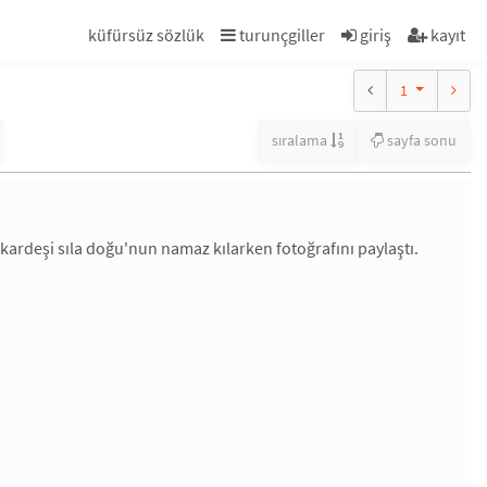
küfürsüz sözlük
turunçgiller
giriş
kayıt
1
sıralama
sayfa sonu
kardeşi sıla doğu'nun namaz kılarken fotoğrafını paylaştı.