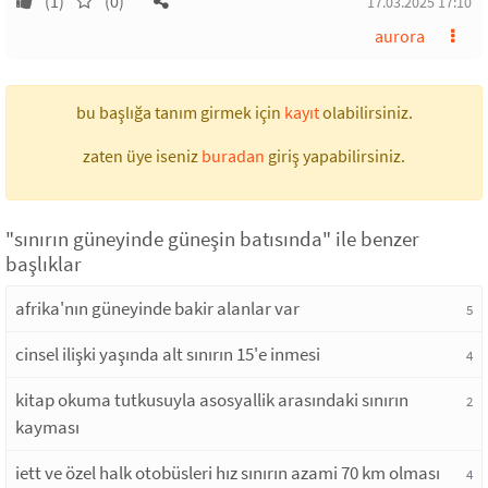
(1)
(0)
17.03.2025 17:10
aurora
bu başlığa tanım girmek için
kayıt
olabilirsiniz.
zaten üye iseniz
buradan
giriş yapabilirsiniz.
"sınırın güneyinde güneşin batısında" ile benzer
başlıklar
afrika'nın güneyinde bakir alanlar var
5
cinsel ilişki yaşında alt sınırın 15'e inmesi
4
kitap okuma tutkusuyla asosyallik arasındaki sınırın
2
kayması
iett ve özel halk otobüsleri hız sınırın azami 70 km olması
4