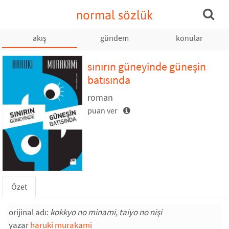
normal sözlük
akış
gündem
konular
sınırın güneyinde güneşin
batısında
roman
puan ver
Özet
orijinal adı:
kokkyo no minami, taiyo no nişi
yazar
haruki murakami