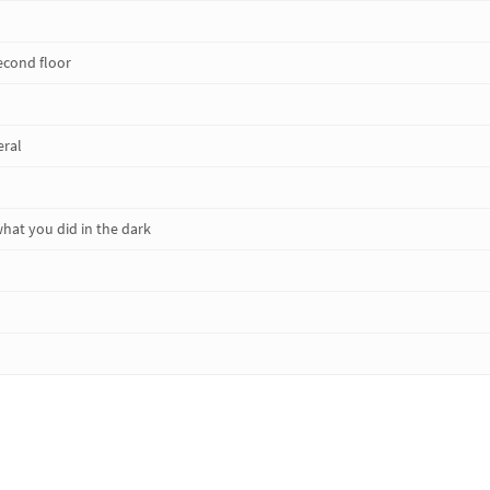
econd floor
eral
at you did in the dark