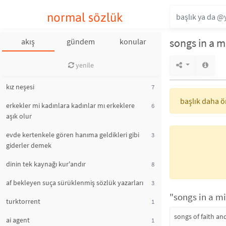
normal sözlük
songs in a m
akış
gündem
konular
yenile
kız neşesi
7
başlık daha ön
erkekler mi kadınlara kadınlar mı erkeklere
6
aşık olur
evde kertenkele gören hanıma geldikleri gibi
3
giderler demek
dinin tek kaynağı kur'andır
8
af bekleyen suça sürüklenmiş sözlük yazarları
3
"songs in a mi
turktorrent
1
songs of faith an
ai agent
1