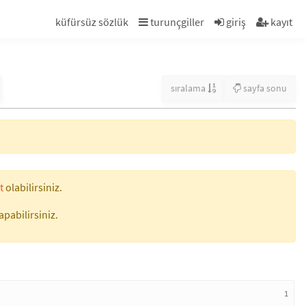
küfürsüz sözlük
turunçgiller
giriş
kayıt
sıralama
sayfa sonu
t
olabilirsiniz.
apabilirsiniz.
1