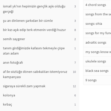
4 chord songs
ismail yk'nın hepimizin gençlik aşkı olduğu
3
gerçeği
songs from the s
şu an dinlenen şarkıdan bir cümle
3
songs: ohia
bir kızı aşık edip terk etmenin verdiği huzur
8
songs for my fun
semih saygıner
2
advaitic songs
tanım girdiğimizde kafasını tekmeyle çöpe
1
my songs know wh
atan adam
ukulele songs
anın fotoğrafı
7
black sea songs
af ile sözlüğe dönen sabıkalıları istemiyoruz
10
kampanyası
9 songs
sigaraya sürekli zam yapmak
12
kolonya
6
kırbaç
1