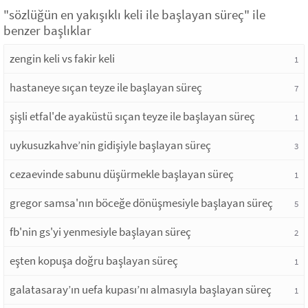
"sözlüğün en yakışıklı keli ile başlayan süreç" ile
benzer başlıklar
zengin keli vs fakir keli
1
hastaneye sıçan teyze ile başlayan süreç
7
şişli etfal'de ayaküstü sıçan teyze ile başlayan süreç
1
uykusuzkahve’nin gidişiyle başlayan süreç
3
cezaevinde sabunu düşürmekle başlayan süreç
1
gregor samsa'nın böceğe dönüşmesiyle başlayan süreç
5
fb'nin gs'yi yenmesiyle başlayan süreç
2
eşten kopuşa doğru başlayan süreç
1
galatasaray’ın uefa kupası’nı almasıyla başlayan süreç
1