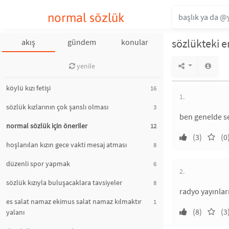
normal sözlük
sözlükteki e
akış
gündem
konular
yenile
köylü kızı fetişi
16
1.
sözlük kızlarının çok şanslı olması
3
ben genelde se
normal sözlük için öneriler
12
(3)
(0
hoşlanılan kızın gece vakti mesaj atması
8
düzenli spor yapmak
6
2.
sözlük kızıyla buluşacaklara tavsiyeler
8
radyo yayınları
es salat namaz ekimus salat namaz kılmaktır
1
(8)
(3
yalanı