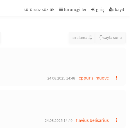
küfürsüz sözlük
turunçgiller
giriş
kayıt
sıralama
sayfa sonu
eppur si muove
24.08.2025 14:48
flavius belisarius
24.08.2025 14:49