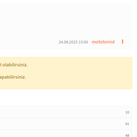
mototonist
24.08.2025 15:06
t
olabilirsiniz.
apabilirsiniz.
10
61
48