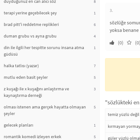
duyduğunuz en can alıcı söz
8
3.
terapi yerine geçebilecek şey
1
sözlüğe somur
brad pitt'i reddetme replikleri
6
yoksa benane
duman grubu vs ayna grubu
4
(0)
(0
din ile ilgili her tespitte sorunu insana atma
1
güdüsü
halka tatlısı (yazar)
7
mutlu eden basit şeyler
5
z kuşağı ile x kuşağını anlaştırma ve
3
kaynaştırma derneği
"sözlükteki en
olması istenen ama gerçek hayatta olmayan
5
şeyler
temiz yüzlü değil
gelecek planları
1
kırmayan yormaya
romantik komedi izleyen erkek
5
güler yüzlü olma