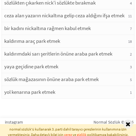
sözlükten çıkarken nick'i sözlükte bırakmak
4
ceza alan yazarın nickaltına gelip ceza aldığını ifşa etmek
11
bir kadını nickaltına rağmen kabul etmek
7
kaldırıma araç park etmek
18
kaldırımdaki sarı şeritlerin önüne araba park etmek
2
yaya geçidine park etmek
3
sözlük mağazasının önüne araba park etmek
5
yol kenarına park etmek
1
instagram
Normal Sözlük © 2026
normal sözlük'ü kullanarak 3. parti dahil tarayıcı çerezlerinin kullanımına izin
vermektesiniz. Daha detaylı bilgi için
çerez
ve
gizlilik
politikamıza bakabilirsiniz.