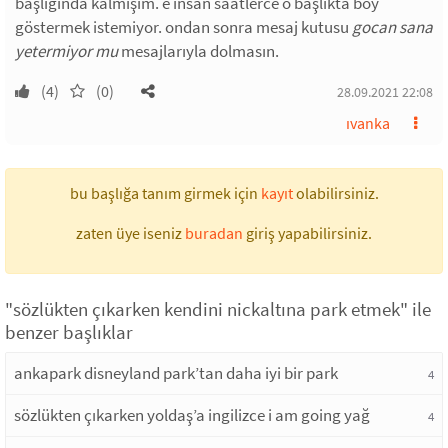
başlığında kalmışım. e insan saatlerce o başlıkta boy
göstermek istemiyor. ondan sonra mesaj kutusu
gocan sana
yetermiyor mu
mesajlarıyla dolmasın.
(4)
(0)
28.09.2021 22:08
ıvanka
bu başlığa tanım girmek için
kayıt
olabilirsiniz.
zaten üye iseniz
buradan
giriş yapabilirsiniz.
"sözlükten çıkarken kendini nickaltına park etmek" ile
benzer başlıklar
ankapark disneyland park’tan daha iyi bir park
4
sözlükten çıkarken yoldaş’a ingilizce i am going yağ
4