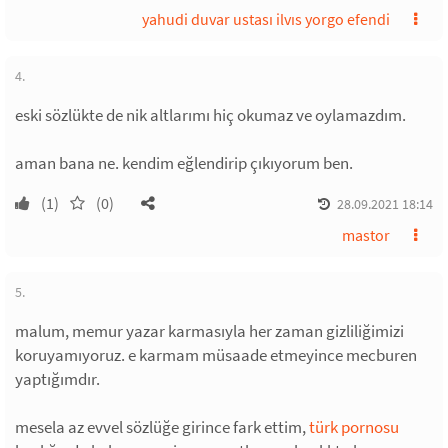
yahudi duvar ustası ilvıs yorgo efendi
4.
eski sözlükte de nik altlarımı hiç okumaz ve oylamazdım.
aman bana ne. kendim eğlendirip çıkıyorum ben.
(1)
(0)
28.09.2021 18:14
mastor
5.
malum, memur yazar karmasıyla her zaman gizliliğimizi
koruyamıyoruz. e karmam müsaade etmeyince mecburen
yaptığımdır.
mesela az evvel sözlüğe girince fark ettim,
türk pornosu