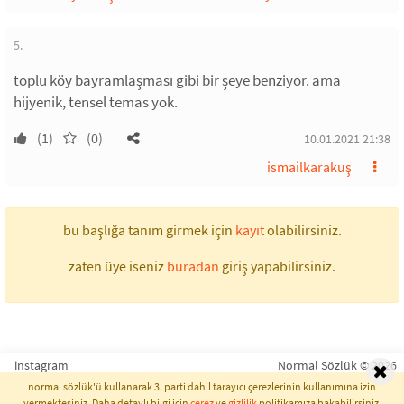
5.
toplu köy bayramlaşması gibi bir şeye benziyor. ama
hijyenik, tensel temas yok.
(1)
(0)
10.01.2021 21:38
ismailkarakuş
bu başlığa tanım girmek için
kayıt
olabilirsiniz.
zaten üye iseniz
buradan
giriş yapabilirsiniz.
instagram
Normal Sözlük © 2026
normal sözlük'ü kullanarak 3. parti dahil tarayıcı çerezlerinin kullanımına izin
vermektesiniz. Daha detaylı bilgi için
çerez
ve
gizlilik
politikamıza bakabilirsiniz.