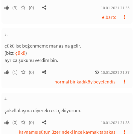
(3)
(0)
10.01.2021 21:35
elbarto
3.
çükü ise beğenmeme manasına gelir.
(bkz:
çükü
)
ayrıca şukunu verdim bin.
(1)
(0)
10.01.2021 21:37
normal bir kadıköy beyefendisi
4.
şokellalaşma diyerek rest çekiyorum.
(0)
(0)
10.01.2021 21:38
kaynamış sütün üzerindeki ince kaymak tabakası