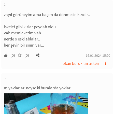
2.
zayıf görüneyim ama başım da dönmesin kızıdır..
iskelet gibi kızlar peydah oldu..
vah memleketim vah..
nerde o eski ablalar..
her şeyin bir sınırı var...
(0)
(0)
16.01.2024 15:20
okan buruk’un askeri
3.
miyavlarlar. neyse ki buralarda yoklar.