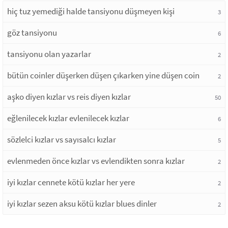
hiç tuz yemediği halde tansiyonu düşmeyen kişi
3
göz tansiyonu
6
tansiyonu olan yazarlar
2
bütün coinler düşerken düşen çıkarken yine düşen coin
2
aşko diyen kızlar vs reis diyen kızlar
50
eğlenilecek kızlar evlenilecek kızlar
6
sözlelci kızlar vs sayısalcı kızlar
5
evlenmeden önce kızlar vs evlendikten sonra kızlar
2
iyi kızlar cennete kötü kızlar her yere
2
iyi kızlar sezen aksu kötü kızlar blues dinler
2