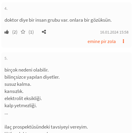
4.
doktor diye bir insan grubu var. onlara bir gözüksün.
(2)
(1)
16.01.2024 15:58
emine pir zola
5.
birçok nedeni olabilir.
bilinçsizce yapılan diyetler.
susuz kalma.
kansızlık.
elektrolit eksikliği.
kalp yetmezliği.
...
ilaç prospektüsündeki tavsiyeyi vereyim.