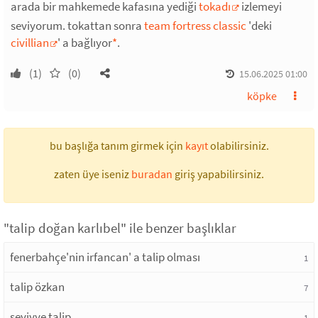
arada bir mahkemede kafasına yediği
tokadı
izlemeyi
seviyorum. tokattan sonra
team fortress classic
'deki
civillian
' a bağlıyor
*
.
(1)
(0)
15.06.2025 01:00
köpke
bu başlığa tanım girmek için
kayıt
olabilirsiniz.
zaten üye iseniz
buradan
giriş yapabilirsiniz.
"talip doğan karlıbel" ile benzer başlıklar
fenerbahçe'nin irfancan' a talip olması
1
talip özkan
7
seviyye talip
1