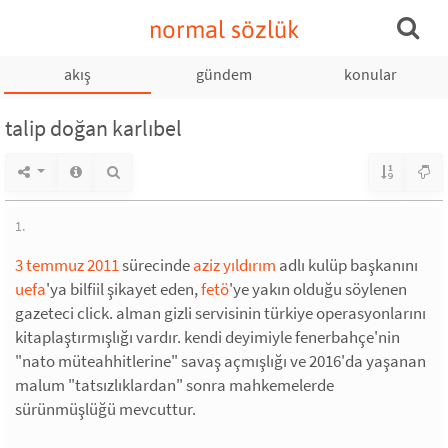
normal sözlük
akış
gündem
konular
talip doğan karlıbel
1.
3 temmuz 2011
sürecinde
aziz yıldırım
adlı kulüp başkanını
uefa
'ya bilfiil şikayet eden,
fetö
'ye yakın olduğu söylenen
gazeteci click. alman gizli servisinin türkiye operasyonlarını
kitaplaştırmışlığı vardır. kendi deyimiyle fenerbahçe'nin
"nato müteahhitlerine" savaş açmışlığı ve 2016'da yaşanan
malum "tatsızlıklardan" sonra mahkemelerde
sürünmüşlüğü mevcuttur.