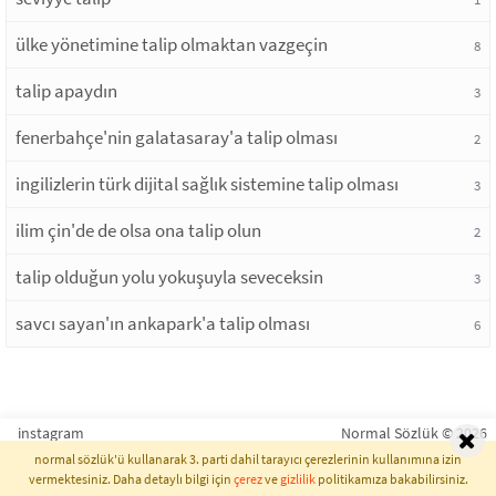
ülke yönetimine talip olmaktan vazgeçin
8
talip apaydın
3
fenerbahçe'nin galatasaray'a talip olması
2
ingilizlerin türk dijital sağlık sistemine talip olması
3
ilim çin'de de olsa ona talip olun
2
talip olduğun yolu yokuşuyla seveceksin
3
savcı sayan'ın ankapark'a talip olması
6
instagram
Normal Sözlük © 2026
normal sözlük'ü kullanarak 3. parti dahil tarayıcı çerezlerinin kullanımına izin
vermektesiniz. Daha detaylı bilgi için
çerez
ve
gizlilik
politikamıza bakabilirsiniz.