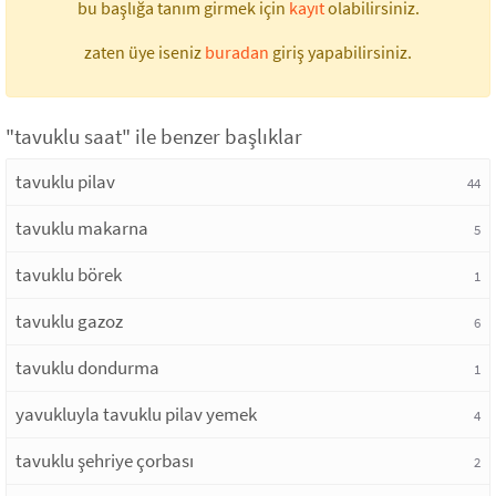
bu başlığa tanım girmek için
kayıt
olabilirsiniz.
zaten üye iseniz
buradan
giriş yapabilirsiniz.
"tavuklu saat" ile benzer başlıklar
tavuklu pilav
44
tavuklu makarna
5
tavuklu börek
1
tavuklu gazoz
6
tavuklu dondurma
1
yavukluyla tavuklu pilav yemek
4
tavuklu şehriye çorbası
2