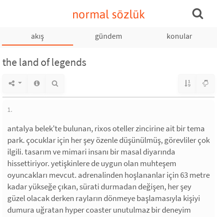
normal sözlük
akış
gündem
konular
the land of legends
1.
antalya belek'te bulunan, rixos oteller zincirine ait bir tema
park. çocuklar için her şey özenle düşünülmüş, görevliler çok
ilgili. tasarım ve mimari insanı bir masal diyarında
hissettiriyor. yetişkinlere de uygun olan muhteşem
oyuncakları mevcut. adrenalinden hoşlananlar için 63 metre
kadar yükseğe çıkan, sürati durmadan değişen, her şey
güzel olacak derken rayların dönmeye başlamasıyla kişiyi
dumura uğratan hyper coaster unutulmaz bir deneyim