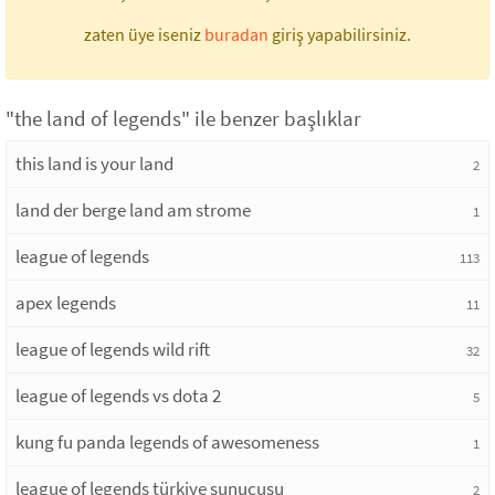
zaten üye iseniz
buradan
giriş yapabilirsiniz.
"the land of legends" ile benzer başlıklar
this land is your land
2
land der berge land am strome
1
league of legends
113
apex legends
11
league of legends wild rift
32
league of legends vs dota 2
5
kung fu panda legends of awesomeness
1
league of legends türkiye sunucusu
2