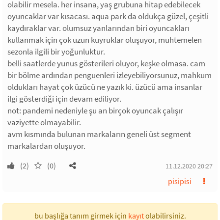
olabilir mesela. her insana, yaş grubuna hitap edebilecek
oyuncaklar var kısacası. aqua park da oldukça güzel, çeşitli
kaydıraklar var. olumsuz yanlarından biri oyuncakları
kullanmak için çok uzun kuyruklar oluşuyor, muhtemelen
sezonla ilgili bir yoğunluktur.
belli saatlerde yunus gösterileri oluyor, keşke olmasa. cam
bir bölme ardından penguenleri izleyebiliyorsunuz, mahkum
oldukları hayat çok üzücü ne yazık ki. üzücü ama insanlar
ilgi gösterdiği için devam ediliyor.
not: pandemi nedeniyle şu an birçok oyuncak çalışır
vaziyette olmayabilir.
avm kısmında bulunan markaların geneli üst segment
markalardan oluşuyor.
(2)
(0)
11.12.2020 20:27
pisipisi
bu başlığa tanım girmek için
kayıt
olabilirsiniz.