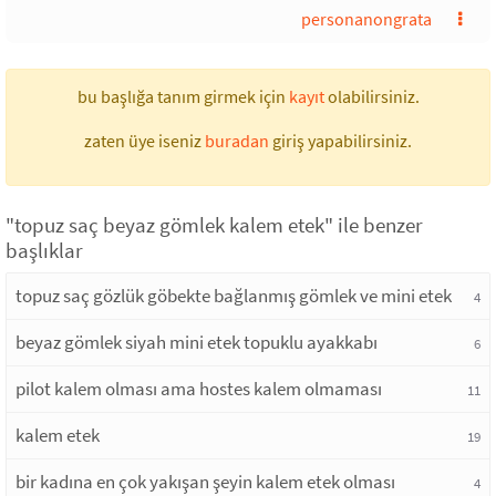
personanongrata
bu başlığa tanım girmek için
kayıt
olabilirsiniz.
zaten üye iseniz
buradan
giriş yapabilirsiniz.
"topuz saç beyaz gömlek kalem etek" ile benzer
başlıklar
topuz saç gözlük göbekte bağlanmış gömlek ve mini etek
4
beyaz gömlek siyah mini etek topuklu ayakkabı
6
pilot kalem olması ama hostes kalem olmaması
11
kalem etek
19
bir kadına en çok yakışan şeyin kalem etek olması
4