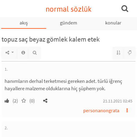
normal sözlük
akış
gündem
konular
topuz saç beyaz gömlek kalem etek
1.
hanımların derhal terketmesi gereken adet. türlü iğrenç
hayallere malzeme olduklarına hiç şüphem yok.
(2)
(0)
21.11.2021 02:45
personanongrata
2.