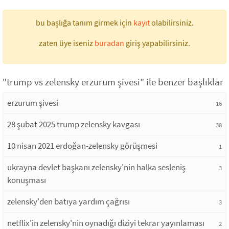
bu başlığa tanım girmek için
kayıt
olabilirsiniz.
zaten üye iseniz
buradan
giriş yapabilirsiniz.
"trump vs zelensky erzurum şivesi" ile benzer başlıklar
erzurum şivesi
16
28 şubat 2025 trump zelensky kavgası
38
10 nisan 2021 erdoğan-zelensky görüşmesi
1
ukrayna devlet başkanı zelensky'nin halka sesleniş
3
konuşması
zelensky'den batıya yardım çağrısı
3
netflix'in zelensky'nin oynadığı diziyi tekrar yayınlaması
2