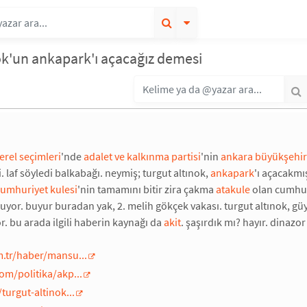
ok'un ankapark'ı açacağız demesi
erel seçimleri
'nde
adalet ve kalkınma partisi
'nin
ankara büyükşehir
. laf söyledi balkabağı. neymiş; turgut altınok,
ankapark
'ı açacakmış
cumhuriyet kulesi
'nin tamamını bitir zira çakma
atakule
olan cumhuri
ruyor. buyur buradan yak, 2. melih gökçek vakası. turgut altınok, gü
 bu arada ilgili haberin kaynağı da
akit
. şaşırdık mı? hayır. dinazo
m.tr/haber/mansu...
om/politika/akp...
/turgut-altinok...