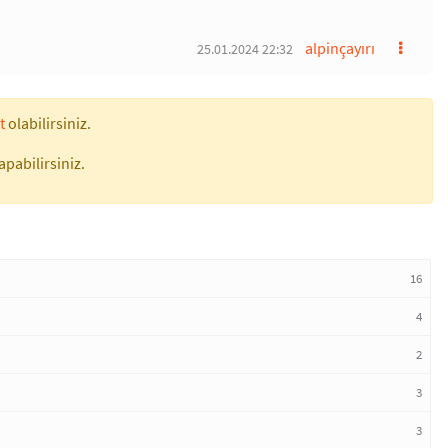
alpinçayırı
25.01.2024 22:32
t
olabilirsiniz.
apabilirsiniz.
16
4
2
3
3