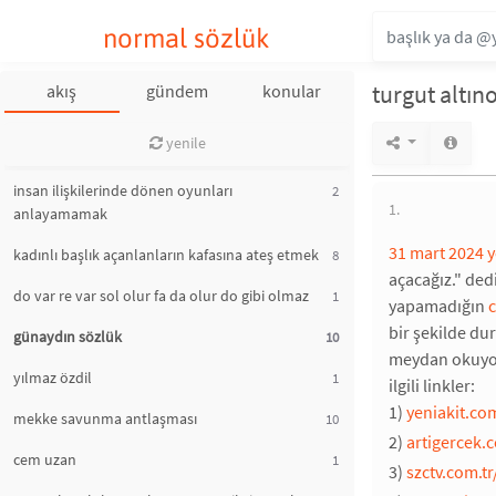
normal sözlük
turgut altın
akış
gündem
konular
yenile
insan ilişkilerinde dönen oyunları
2
1.
anlayamamak
31 mart 2024 y
kadınlı başlık açanlanların kafasına ateş etmek
8
açacağız." dedi
do var re var sol olur fa da olur do gibi olmaz
1
yapamadığın
bir şekilde du
günaydın sözlük
10
meydan okuyor.
yılmaz özdil
1
ilgili linkler:
1)
yeniakit.co
mekke savunma antlaşması
10
2)
artigercek.c
cem uzan
1
3)
szctv.com.tr