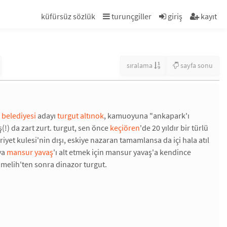
küfürsüz sözlük
turunçgiller
giriş
kayıt
sıralama
sayfa sonu
 belediyesi
adayı
turgut altınok
, kamuoyuna "ankapark'ı
(!) da zart zurt. turgut, sen önce
keçiören
'de 20 yıldır bir türlü
yet kulesi'nin dışı, eskiye nazaran tamamlansa da içi hala atıl
ya
mansur yavaş
'ı alt etmek için mansur yavaş'a kendince
r melih'ten sonra dinazor turgut.