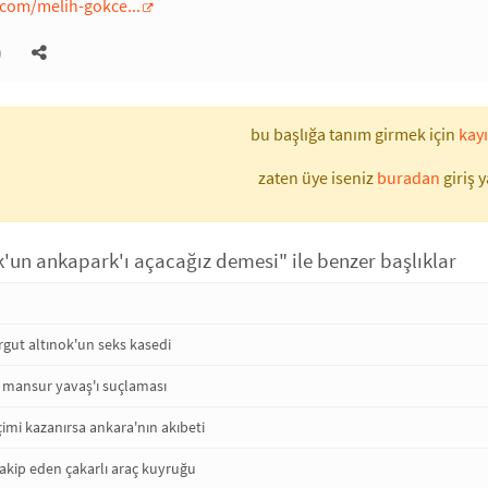
.com/melih-gokce...
)
bu başlığa tanım girmek için
kayı
zaten üye iseniz
buradan
giriş y
k'un ankapark'ı açacağız demesi" ile benzer başlıklar
rgut altınok'un seks kasedi
n mansur yavaş'ı suçlaması
çimi kazanırsa ankara'nın akıbeti
takip eden çakarlı araç kuyruğu