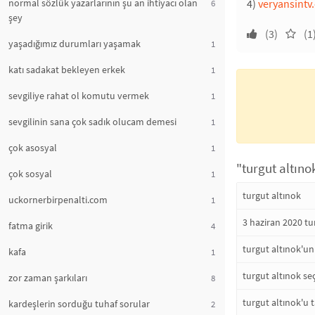
normal sözlük yazarlarının şu an ihtiyacı olan
4)
veryansintv
6
şey
(3)
(1
yaşadığımız durumları yaşamak
1
katı sadakat bekleyen erkek
1
sevgiliye rahat ol komutu vermek
1
sevgilinin sana çok sadık olucam demesi
1
çok asosyal
1
"turgut altıno
çok sosyal
1
turgut altınok
uckornerbirpenalti.com
1
3 haziran 2020 tu
fatma girik
4
turgut altınok'u
kafa
1
turgut altınok se
zor zaman şarkıları
8
turgut altınok'u 
kardeşlerin sorduğu tuhaf sorular
2