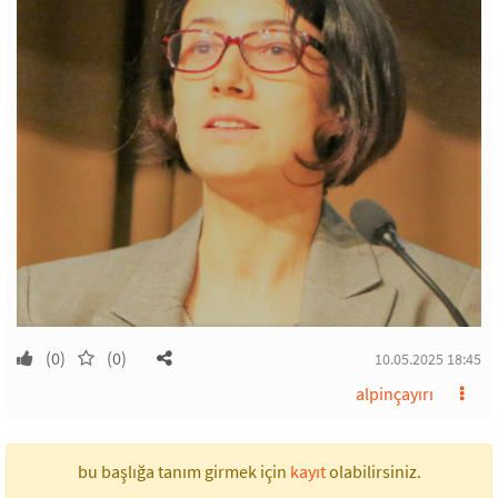
(0)
(0)
10.05.2025 18:45
alpinçayırı
bu başlığa tanım girmek için
kayıt
olabilirsiniz.