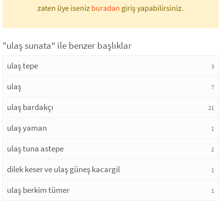
zaten üye iseniz
buradan
giriş yapabilirsiniz.
"ulaş sunata" ile benzer başlıklar
ulaş tepe
3
ulaş
7
ulaş bardakçı
21
ulaş yaman
1
ulaş tuna astepe
2
dilek keser ve ulaş güneş kacargil
1
ulaş berkim tümer
1