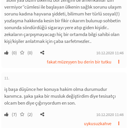
"abiiii yaa bizim ülkemiz bor zengini de amerikalılar izin
vermiyor“cümlesi ile başlayan ülkenin sağlık sorunu ulaşım
sorunu kadına hayvana şiddeti, bilimum her türlü sosyal(!)
yozlaşma hakkında kesin bir fikir cıkarım bulunup sohbetin
sonunda söndürdüğü sigarayı yere atıp giden kişidir..
zekaların çarpışmayacagı hiç bir ortamda bilgi sahibi olan
kişi/kişiler anlatmak için çaba sarfetmezler..
(0)
(0)
10.12.2020 11:46
fakat müzeyyen bu derin bir tutku
11.
iş başa düşünce her konuya hakim olma durumudur
kanımca. şaka şaka bir musluk değiştirdim diye tesisatçı
olcam ben diye çığırıyordum en son.
(7)
(2)
10.12.2020 11:46
uykusuzkahve