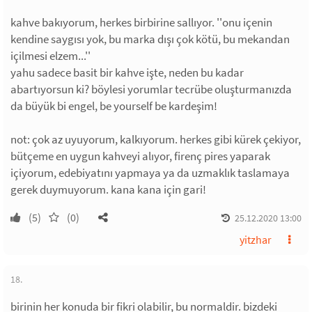
kahve bakıyorum, herkes birbirine sallıyor. ''onu içenin
kendine saygısı yok, bu marka dışı çok kötü, bu mekandan
içilmesi elzem...''
yahu sadece basit bir kahve işte, neden bu kadar
abartıyorsun ki? böylesi yorumlar tecrübe oluşturmanızda
da büyük bi engel, be yourself be kardeşim!
not: çok az uyuyorum, kalkıyorum. herkes gibi kürek çekiyor,
bütçeme en uygun kahveyi alıyor, firenç pires yaparak
içiyorum, edebiyatını yapmaya ya da uzmaklık taslamaya
gerek duymuyorum. kana kana için gari!
(5)
(0)
25.12.2020 13:00
yitzhar
18.
birinin her konuda bir fikri olabilir, bu normaldir. bizdeki