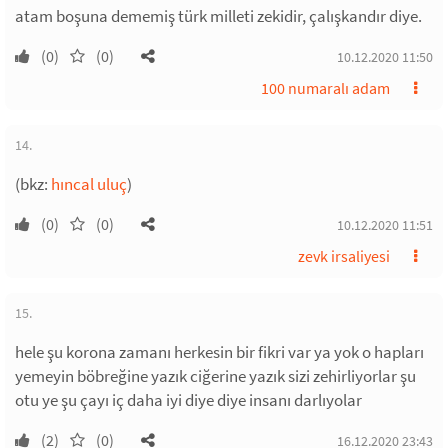
atam boşuna dememiş türk milleti zekidir, çalışkandır diye.
(0)
(0)
10.12.2020 11:50
100 numaralı adam
14.
(bkz:
hıncal uluç
)
(0)
(0)
10.12.2020 11:51
zevk irsaliyesi
15.
hele şu korona zamanı herkesin bir fikri var ya yok o hapları
yemeyin böbreğine yazık ciğerine yazık sizi zehirliyorlar şu
otu ye şu çayı iç daha iyi diye diye insanı darlıyolar
(2)
(0)
16.12.2020 23:43