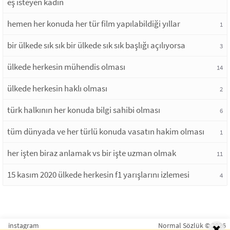
eş isteyen kadın
hemen her konuda her tür film yapılabildiği yıllar
1
bir ülkede sık sık bir ülkede sık sık başlığı açılıyorsa
3
ülkede herkesin mühendis olması
14
ülkede herkesin haklı olması
2
türk halkının her konuda bilgi sahibi olması
6
tüm dünyada ve her türlü konuda vasatın hakim olması
1
her işten biraz anlamak vs bir işte uzman olmak
11
15 kasım 2020 ülkede herkesin f1 yarışlarını izlemesi
4
instagram
Normal Sözlük © 2026