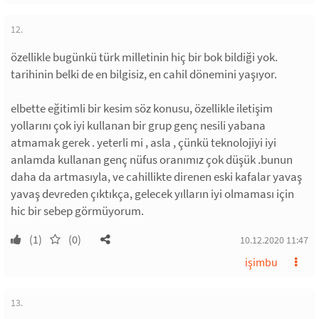
12.
özellikle bugünkü türk milletinin hiç bir bok bildiği yok.
tarihinin belki de en bilgisiz, en cahil dönemini yaşıyor.
elbette eğitimli bir kesim söz konusu, özellikle iletişim
yollarını çok iyi kullanan bir grup genç nesili yabana
atmamak gerek . yeterli mi , asla , çünkü teknolojiyi iyi
anlamda kullanan genç nüfus oranımız çok düşük .bunun
daha da artmasıyla, ve cahillikte direnen eski kafalar yavaş
yavaş devreden çıktıkça, gelecek yılların iyi olmaması için
hic bir sebep görmüyorum.
(1)
(0)
10.12.2020 11:47
işimbu
13.