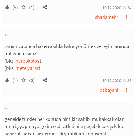
(5)
(1)
10.12.2020 11:34
shadamehr
7.
tanım yapınca bazen akılda kalmıyor örnek vereyim anında
anlayacaksınız.
(bkz:
herbokolog
)
(bkz:
mete yarar
)
(1)
(0)
10.12.2020 11:38
babayani
8.
genelde türkler her konuda bir fikir sahibi muhakkak olan
ama iş yapmaya gelince bir atleti bile geçebilecek şekilde
koşarak kaçan kişilerdir. tek yaptıkları konuşmak,