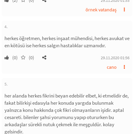
(2)
(0)
29.11.2020 01:53
örnek vatandaş
4.
herkes öğretmen, herkes inşaat mühendisi, herkes avukat ve
en kötüsü ise herkes salgın hastalıklar uzmanıdır.
(0)
(0)
29.11.2020 01:56
cano
5.
her alanda herkes fikrini beyan edebilir elbet, ki etmelidir de,
fakat bilirkişi edasıyla her konuda yargıda bulunmak
yalnızca konu hakkında çok fikri olmayanların işidir. aptal
cesareti. bilenler şahsi yorumunu yapıp otururken bu
arkadaşlar sürekli nutuk çekmek ile meşguldür. kolay
gelsindir.