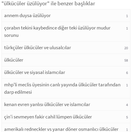
"ülkücüler üzülüyor" ile benzer başlıklar
annem duysa üzülüyor
1
çorabın tekini kaybedince diğer teki üzülüyor mudur
1
sorunu
türkçüler ülkücüler ve ulusalcılar
20
ülkücüler
58
ülkücüler ve siyasal islamcılar
6
mhp'li meclis üyesinin canlı yayında ülkücüler tarafından
1
darp edilmesi
kenan evren yanlısı ülkücüler ve islamcılar
4
çin'i sevmeyen fakir cahil lümpen ülkücüler
5
amerikalı redneckler vs yanar döner osmanlıcı ülkücüler
1