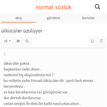
normal sözlük
akış
gündem
konular
ülkücüler üzülüyor
1.
ülkücüler şokta .
başkanları neler diyor .
nedenini hiç düşündünüz mü ?
bu milletin zafer timsali ülkücüler dir . parti fark etmez .
heryerdeyiz .
ve bazı kurallarımız var görüşümüz var .
dur dersek durdururuz .
vatan sevgisi ile dolu bir kalbi nasıl yıkacaksın .