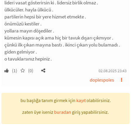
lideri vasat gösterirsin ki . lidersiz birlik olmaz .
ülkücüler. hayla ülkücü .
partilerin hepsi bir yere hizmet etmekte .
önümüzü kestiler .
yollara mayın döşediler .
kümesin kapısı açık ama hiç bir tavuk dışarı çıkmıyor .
çünkü ilk çıkan mayına bastı . ikinci çıkan yolu bulamadı .
giden gelmiyor .
o tavuklarsınız hepiniz .
(1)
(0)
02.08.2025 23:43
doplespoles
bu başlığa tanım girmek için
kayıt
olabilirsiniz.
zaten üye iseniz
buradan
giriş yapabilirsiniz.