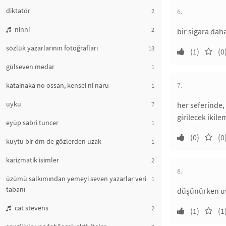
diktatör
2
6.
ninni
2
bir sigara dah
sözlük yazarlarının fotoğrafları
13
(1)
(0
gülseven medar
1
katainaka no ossan, kensei ni naru
7.
1
uyku
7
her seferinde,
girilecek ikile
eyüp sabri tuncer
1
(0)
(0
kuytu bir dm de gözlerden uzak
1
karizmatik isimler
2
8.
üzümü salkımından yemeyi seven yazarlar veri
1
tabanı
düşünürken uy
cat stevens
2
(1)
(1