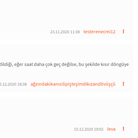
testerenecmi12
23.11.2020 11:38
ldiği, eğer saat daha çok geç değilse, bu şekilde kısır döngüye
ağzındakikanısilipişteşimdikızandövüşçü
5.12.2020 18:38
leva
15.12.2020 19:02