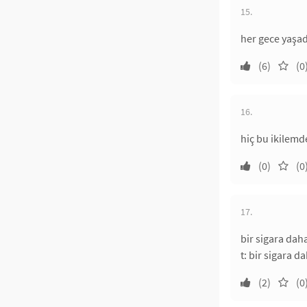
15.
her gece yaşad
(6)
(0
16.
hiç bu ikilem
(0)
(0
17.
bir sigara daha
t: bir sigara d
(2)
(0