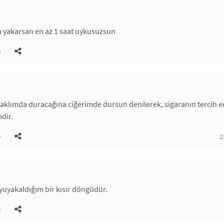
a yakarsan en az 1 saat uykusuzsun
)
 aklımda duracağına ciğerimde dursun denilerek, sigaranın tercih edi
mdir.
)
1
uyakaldığım bir kısır döngüdür.
)