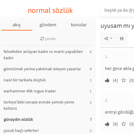
normal sözlük
uyusam mı yo
akış
gündem
konular
yenile
felsefeden anlayan kadın vs mantı yapabilen
6
1.
kadın
her gece akla 
gömülmek yerine yakılmak isteyen yazarlar
8
nasıl bir tarikata düştük
(4)
(0
1
warhammer 40k rogue trader
1
2.
türkiye'deki cenaze evinde yemek yeme
2
kültürü
entryi gördüğü
günaydın sözlük
7
(8)
(0
çocuk haçlı seferleri
2