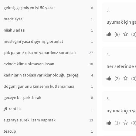
gelmiş geçmiş en iyi 50 yazar
8
3.
macit ayral
1
uyumak için ge
niiahu adası
1
(8)
(0
mesleğini yasa dışıymış gibi anlat
1
çok paranız olsa ne yapardınız sorunsalı
27
4.
evinde klima olmayan insan
10
her seferinde 
kadınların tapılası varlıklar olduğu gerçeği
4
(2)
(0
doğum gününü kimsenin kutlamaması
1
geceye bir şarkı bırak
8
5.
reptilia
1
uyumak için ya
sigaraya sürekli zam yapmak
13
(1)
(0
teacup
1