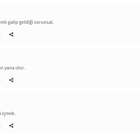
mlı galip geldiği sorunsal.
)
n yana olur.
)
a içmek.
)