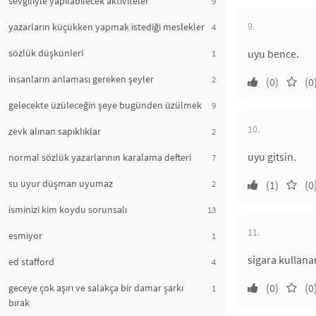
sevgiliyle yapılabilecek aktiviteler
9
9.
yazarların küçükken yapmak istediği meslekler
4
sözlük düşkünleri
uyu bence.
1
insanların anlaması gereken şeyler
2
(0)
(0
gelecekte üzüleceğin şeye bugünden üzülmek
9
10.
zevk alınan sapıklıklar
2
uyu gitsin.
normal sözlük yazarlarının karalama defteri
7
su uyur düşman uyumaz
2
(1)
(0
isminizi kim koydu sorunsalı
13
11.
esmiyor
1
sigara kullana
ed stafford
4
(0)
(0
geceye çok aşırı ve salakça bir damar şarkı
1
bırak