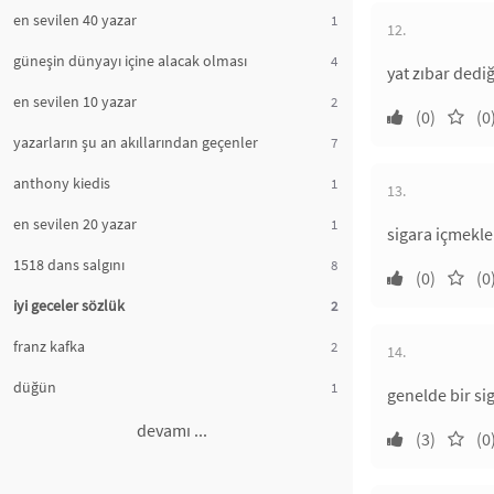
en sevilen 40 yazar
1
12.
güneşin dünyayı içine alacak olması
4
yat zıbar dedi
en sevilen 10 yazar
2
(0)
(0
yazarların şu an akıllarından geçenler
7
anthony kiedis
1
13.
en sevilen 20 yazar
1
sigara içmekle
1518 dans salgını
8
(0)
(0
iyi geceler sözlük
2
franz kafka
2
14.
düğün
1
genelde bir si
devamı ...
(3)
(0