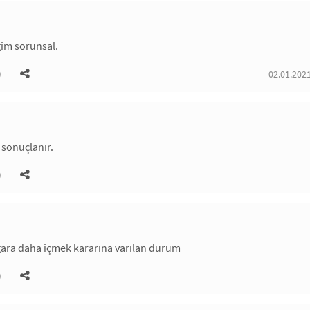
ğim sorunsal.
)
02.01.2021
 sonuçlanır.
)
gara daha içmek kararına varılan durum
)