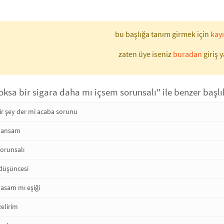
bu başlığa tanım girmek için
kayı
zaten üye iseniz
buradan
giriş y
ksa bir sigara daha mı içsem sorunsalı" ile benzer başlı
bir şey der mi acaba sorunu
uyansam
orunsalı
 düşüncesi
sam mı eşiği
elirim