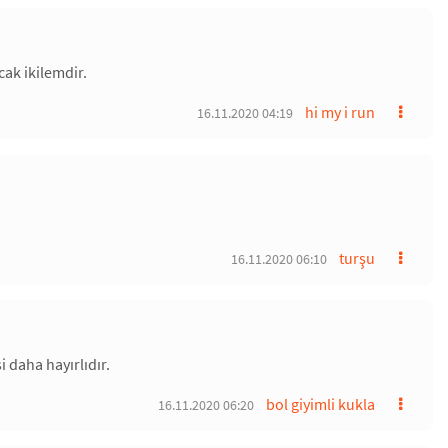
cak ikilemdir.
hi my i run
16.11.2020 04:19
turşu
16.11.2020 06:10
 daha hayırlıdır.
bol giyimli kukla
16.11.2020 06:20