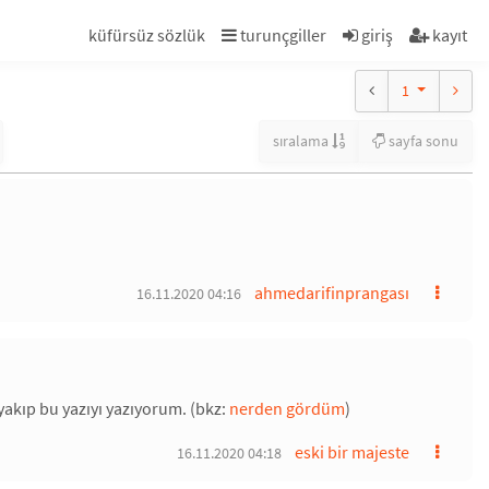
küfürsüz sözlük
turunçgiller
giriş
kayıt
1
sıralama
sayfa sonu
ahmedarifinprangası
16.11.2020 04:16
akıp bu yazıyı yazıyorum. (bkz:
nerden gördüm
)
eski bir majeste
16.11.2020 04:18