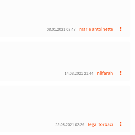
marie antoinette
08.01.2021 03:47
nilfarah
14.03.2021 21:44
legal torbacı
25.08.2021 02:26