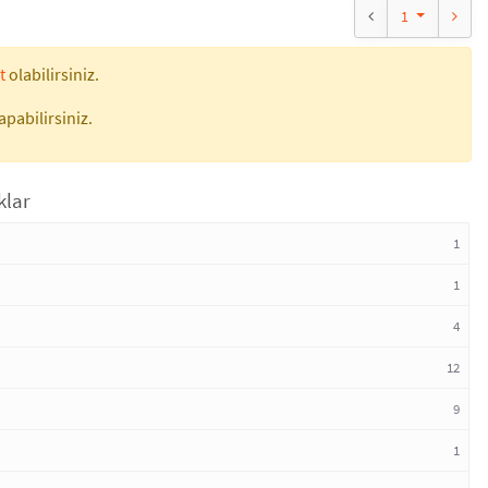
1
t
olabilirsiniz.
apabilirsiniz.
klar
1
1
4
12
9
1