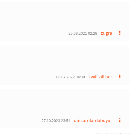
zugra
25.08.2021 02:28
i will kill her
08.07.2022 04:39
unicornlardabüyür
27.10.2023 23:51