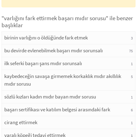
"varlığını fark ettirmek başarı mıdır sorusu" ile benzer
başlıklar
birinin varlığını o öldüğünde fark etmek
3
bu devirde evlenebilmek başarı mıdır sorunsalı
75
ilk seferki başarı şans mıdır sorunsalı
1
kaybedeceğin savaşa girmemek korkaklık mıdır akıllılık
5
mıdır sorusu
sözlü kızları kadın mıdır bayan mıdır sorusu
1
başarı sertifikası ve katılım belgesi arasındaki fark
6
cirang ettirmek
1
yaralı köpeği tedavi ettirmek
1