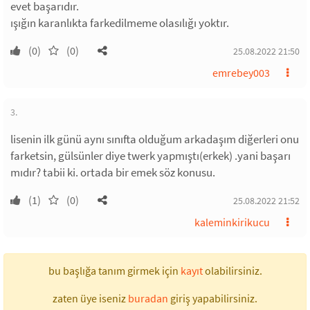
evet başarıdır.
ışığın karanlıkta farkedilmeme olasılığı yoktır.
(0)
(0)
25.08.2022 21:50
emrebey003
3.
lisenin ilk günü aynı sınıfta olduğum arkadaşım diğerleri onu
farketsin, gülsünler diye twerk yapmıştı(erkek) .yani başarı
mıdır? tabii ki. ortada bir emek söz konusu.
(1)
(0)
25.08.2022 21:52
kaleminkirikucu
bu başlığa tanım girmek için
kayıt
olabilirsiniz.
zaten üye iseniz
buradan
giriş yapabilirsiniz.