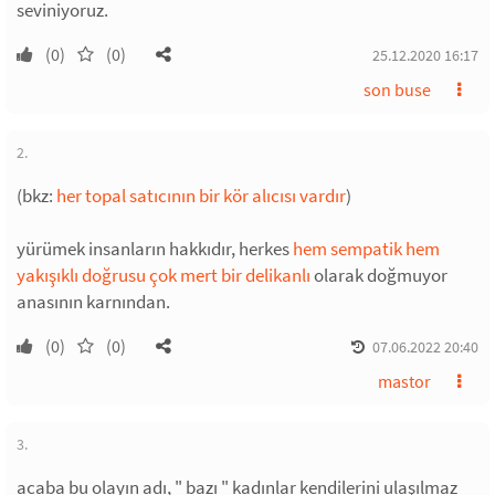
seviniyoruz.
(0)
(0)
25.12.2020 16:17
son buse
2.
(bkz:
her topal satıcının bir kör alıcısı vardır
)
yürümek insanların hakkıdır, herkes
hem sempatik hem
yakışıklı doğrusu çok mert bir delikanlı
olarak doğmuyor
anasının karnından.
(0)
(0)
07.06.2022 20:40
mastor
3.
acaba bu olayın adı, " bazı " kadınlar kendilerini ulaşılmaz