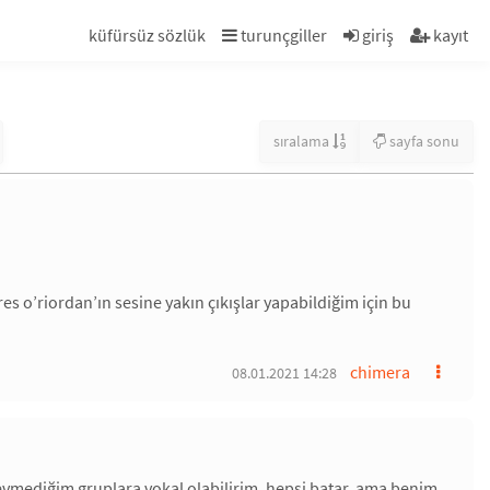
küfürsüz sözlük
turunçgiller
giriş
kayıt
sıralama
sayfa sonu
es o’riordan’ın sesine yakın çıkışlar yapabildiğim için bu
chimera
08.01.2021 14:28
vmediğim gruplara vokal olabilirim. hepsi batar. ama benim