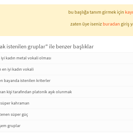
bu başlığa tanım girmek için
kayı
zaten üye iseniz
buradan
giriş y
k istenilen gruplar" ile benzer başlıklar
n iyi kadın metal vokali olması
n en iyi kadın vokali
n bayanda istenilen kriterler
nan kişi tarafından platonik aşık olunmak
 süper kahraman
tenen süper güç
şem gruplar