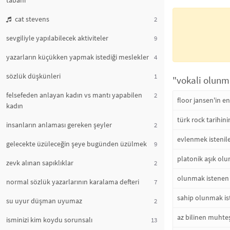
tabanı
cat stevens
2
sevgiliyle yapılabilecek aktiviteler
9
yazarların küçükken yapmak istediği meslekler
4
sözlük düşkünleri
1
"vokali olunma
felsefeden anlayan kadın vs mantı yapabilen
2
floor jansen'in e
kadın
türk rock tarihini
insanların anlaması gereken şeyler
2
evlenmek istenile
gelecekte üzüleceğin şeye bugünden üzülmek
9
platonik aşık olu
zevk alınan sapıklıklar
2
olunmak istenen
normal sözlük yazarlarının karalama defteri
7
sahip olunmak is
su uyur düşman uyumaz
2
az bilinen muhte
isminizi kim koydu sorunsalı
13