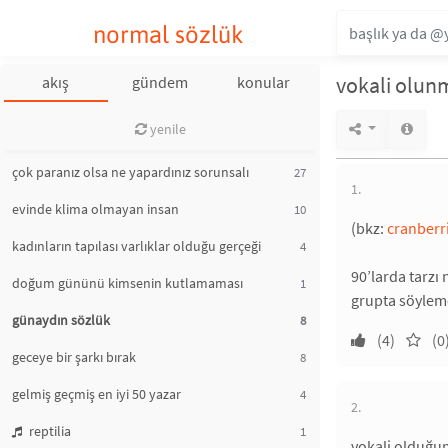
normal sözlük
vokali olunm
akış
gündem
konular
yenile
çok paranız olsa ne yapardınız sorunsalı
27
1.
evinde klima olmayan insan
10
(bkz:
cranberr
kadınların tapılası varlıklar olduğu gerçeği
4
90’larda tarzı
doğum gününü kimsenin kutlamaması
1
grupta söyleme
günaydın sözlük
8
(4)
(0
geceye bir şarkı bırak
8
gelmiş geçmiş en iyi 50 yazar
4
2.
reptilia
1
vokali olduğum