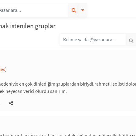
ak istenilen gruplar
ies
)
 nedeniyle en çok dinlediğim gruplardan biriydi.rahmetli solisti dolor
k heyecan verici olurdu sanırım.
)
 her gruptan itinayla adam kaçırabileceğimden mütevellit bütün se