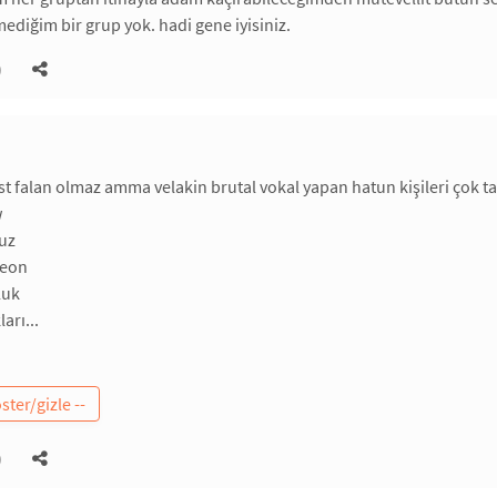
ediğim bir grup yok. hadi gene iyisiniz.
)
t falan olmaz amma velakin brutal vokal yapan hatun kişileri çok ta
w
luz
geon
luk
arı...
)