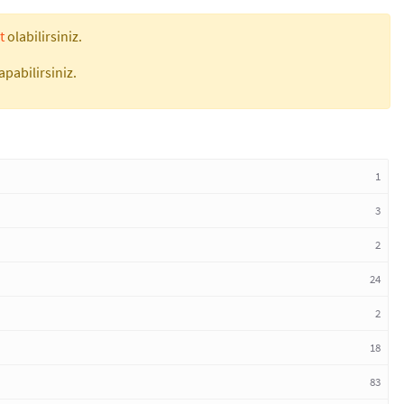
t
olabilirsiniz.
apabilirsiniz.
1
3
2
24
2
18
83