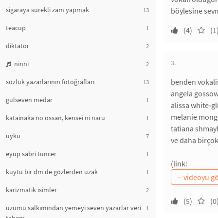
sigaraya sürekli zam yapmak
13
böylesine sevm
teacup
1
(4)
(1
diktatör
2
3.
ninni
2
benden vokalis
sözlük yazarlarının fotoğrafları
13
angela gosso
gülseven medar
1
alissa white‑g
melanie mon
katainaka no ossan, kensei ni naru
1
tatiana shmay
uyku
7
ve daha birçokl
eyüp sabri tuncer
1
(link:
kuytu bir dm de gözlerden uzak
1
karizmatik isimler
2
(5)
(0
üzümü salkımından yemeyi seven yazarlar veri
1