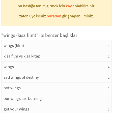
bu başlığa tanım girmek için
kayıt
olabilirsiniz.
zaten üye iseniz
buradan
giriş yapabilirsiniz.
"wings (kısa film)" ile benzer başlıklar
wings (film)
1
kısa film vs kısa kitap
1
wings
4
sad wings of destiny
2
hot wings
1
our wings are burning
1
get your wings
1