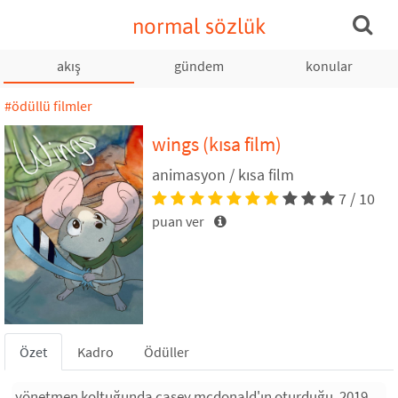
normal sözlük
akış
gündem
konular
#ödüllü filmler
wings (kısa film)
animasyon / kısa film
7 / 10
puan ver
Özet
Kadro
Ödüller
yönetmen koltuğunda casey mcdonald'ın oturduğu, 2019