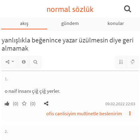
normal sözlük
akış
gündem
konular
yanlışlıkla beğenince yazar üzülmesin diye geri
almamak
1.
o naif insanı çiğ çiğ yerler.
(0)
(0)
09.02.2022 22:03
ofis canlisiyim multinetle beslenirim
2.