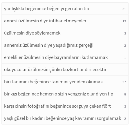
yanlışlıkla beğenince beğeniyi geri alan tip
31
annesi üzülmesin diye intihar etmeyenler
13
üzülmesin diye söylememek
3
annemiz üzülmesin diye yaşadığımız gerçeği
2
emekliler üzülmesin diye bayramlarını kutlamamak
1
okuyucular üzülmesin çünkü bozkurtlar dirilecektir
1
biri tanımını beğenince tanımını yeniden okumak
37
bir kızı beğenince hemen o sizin yengeniz olur diyen tip
8
karşı cinsin fotoğrafını beğenince sorguya çeken flört
3
yaşlı güzel bir kadını beğenince yaş kavramını sorgulamak
2