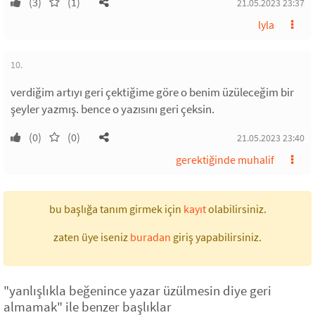
(3)
(1)
21.05.2023 23:37
lyla
10.
verdiğim artıyı geri çektiğime göre o benim üzüleceğim bir
şeyler yazmış. bence o yazısını geri çeksin.
(0)
(0)
21.05.2023 23:40
gerektiğinde muhalif
bu başlığa tanım girmek için
kayıt
olabilirsiniz.
zaten üye iseniz
buradan
giriş yapabilirsiniz.
"yanlışlıkla beğenince yazar üzülmesin diye geri
almamak" ile benzer başlıklar