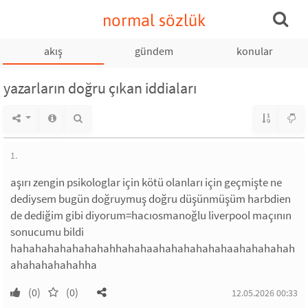
normal sözlük
akış
gündem
konular
yazarların doğru çıkan iddiaları
1.
aşırı zengin psikologlar için kötü olanları için geçmişte ne
dediysem bugün doğruymuş doğru düşünmüşüm harbdien
de dediğim gibi diyorum=hacıosmanoğlu liverpool maçının
sonucumu bildi
hahahahahahahahahhahahaahahahahahahaahahahahah
ahahahahahahha
(0)
(0)
12.05.2026 00:33