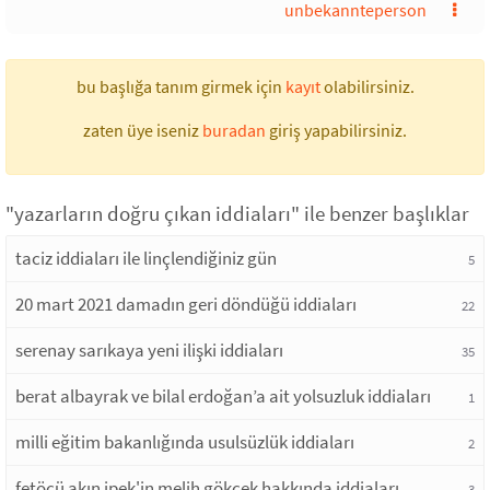
unbekannteperson
bu başlığa tanım girmek için
kayıt
olabilirsiniz.
zaten üye iseniz
buradan
giriş yapabilirsiniz.
"yazarların doğru çıkan iddiaları" ile benzer başlıklar
taciz iddiaları ile linçlendiğiniz gün
5
20 mart 2021 damadın geri döndüğü iddiaları
22
serenay sarıkaya yeni ilişki iddiaları
35
berat albayrak ve bilal erdoğan’a ait yolsuzluk iddiaları
1
milli eğitim bakanlığında usulsüzlük iddiaları
2
fetöcü akın ipek'in melih gökçek hakkında iddiaları
3