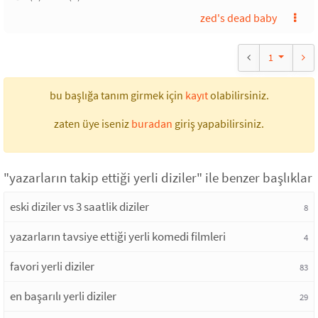
zed's dead baby
1
bu başlığa tanım girmek için
kayıt
olabilirsiniz.
zaten üye iseniz
buradan
giriş yapabilirsiniz.
"yazarların takip ettiği yerli diziler" ile benzer başlıklar
eski diziler vs 3 saatlik diziler
8
yazarların tavsiye ettiği yerli komedi filmleri
4
favori yerli diziler
83
en başarılı yerli diziler
29