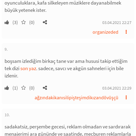
oyunculuklara, kafa silkeleyen müziklere dayanabilmek
büyük yetenek ister.
(3)
(0)
03.04.2021 22:27
organizeded
9.
boşsam izlediğim birkaç tane var ama hususi takip ettiğim
tek dizi
son yaz
. sadece, savcı ve akgün sahneleri için bile
izlenir.
(1)
(0)
03.04.2021 22:29
ağzındakikanısilipişteşimdikızandövüşçü
10.
sadakatsiz, perşembe gecesi, reklam olmadan ve sardırarak
menajerimi ara gününde ve saatinde, mecburen reklamlarla