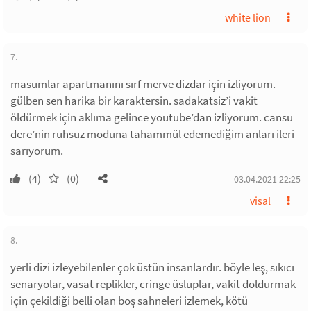
white lion
7.
masumlar apartmanını sırf merve dizdar için izliyorum.
gülben sen harika bir karaktersin. sadakatsiz’i vakit
öldürmek için aklıma gelince youtube’dan izliyorum. cansu
dere’nin ruhsuz moduna tahammül edemediğim anları ileri
sarıyorum.
(4)
(0)
03.04.2021 22:25
visal
8.
yerli dizi izleyebilenler çok üstün insanlardır. böyle leş, sıkıcı
senaryolar, vasat replikler, cringe üsluplar, vakit doldurmak
için çekildiği belli olan boş sahneleri izlemek, kötü