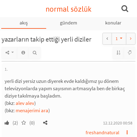
normal sözlük
akış
gündem
konular
yazarların takip ettiği yerli diziler
1
1.
yerli dizi yersiz uzun diyerek evde kaldığımız şu dönem
televizyonlarda yapım sayısının artmasıyla ben de birkaç
diziye takılmaya başladım.
(bkz:
alev alev
)
(bkz:
menajerimi ara
)
(2)
(0)
12.12.2020 00:58
freshandnatural